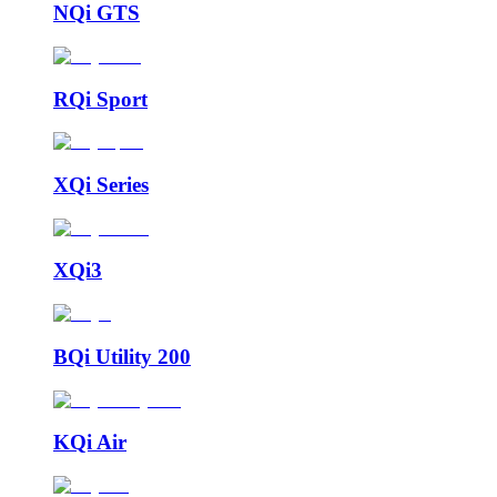
NQi GTS
RQi Sport
XQi Series
XQi3
BQi Utility 200
KQi Air