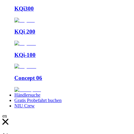
KQi300
KQi 200
KQi-100
Concept 06
Händlersuche
Gratis Probefahrt buchen
NIU Crew
en