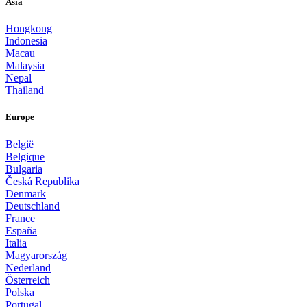
Asia
Hongkong
Indonesia
Macau
Malaysia
Nepal
Thailand
Europe
België
Belgique
Bulgaria
Česká Republika
Denmark
Deutschland
France
España
Italia
Magyarország
Nederland
Österreich
Polska
Portugal