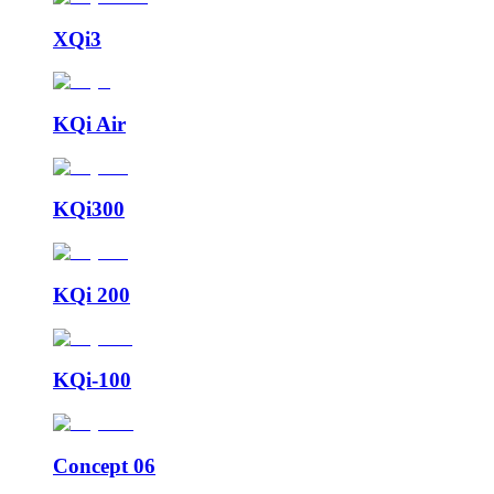
XQi3
KQi Air
KQi300
KQi 200
KQi-100
Concept 06