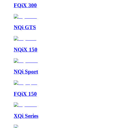
FQiX 300
NQi GTS
NQiX 150
NQi Sport
FQiX 150
XQi Series