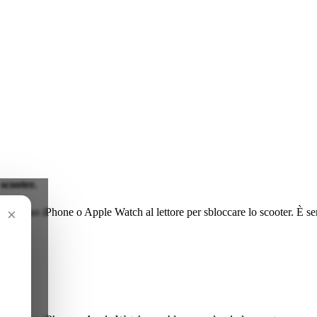
scooter.
×
na il tuo iPhone o Apple Watch al lettore per sbloccare lo scooter. È s