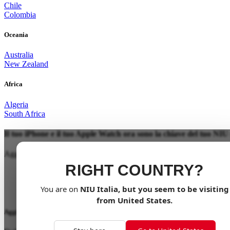
Chile
Colombia
Oceania
Australia
New Zealand
Africa
Algeria
South Africa
Il tuo iPhone e il tuo Apple Watch ora sono la chiave del tuo NIU 
Aggiungi la chiave del tuo NIU scooter al tuo Apple Wallet. Poi avvici
RIGHT COUNTRY?
You are on
NIU
Italia
, but you seem to be visiting
from
United States
.
Aggiungere la chiave del tuo NIU scooter è facile.