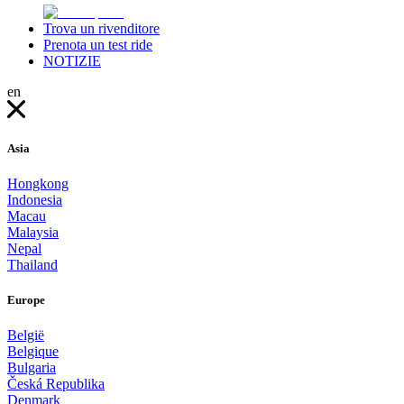
Trova un rivenditore
Prenota un test ride
NOTIZIE
en
Asia
Hongkong
Indonesia
Macau
Malaysia
Nepal
Thailand
Europe
België
Belgique
Bulgaria
Česká Republika
Denmark