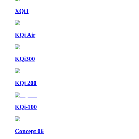
XQi3
KQi Air
KQi300
KQi 200
KQi-100
Concept 06