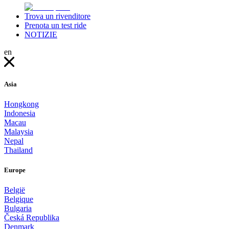
Trova un rivenditore
Prenota un test ride
NOTIZIE
en
Asia
Hongkong
Indonesia
Macau
Malaysia
Nepal
Thailand
Europe
België
Belgique
Bulgaria
Česká Republika
Denmark