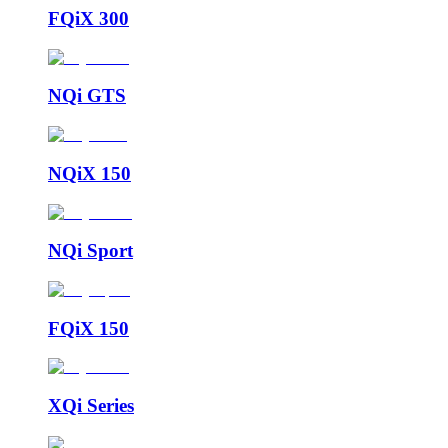
FQiX 300
NQi GTS
NQiX 150
NQi Sport
FQiX 150
XQi Series