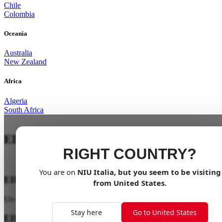
Chile
Colombia
Oceania
Australia
New Zealand
Africa
Algeria
South Africa
EDIZIONE 10° ANNIVERSARIO
RIGHT COUNTRY?
You are on
NIU
Italia
, but you seem to be visiting
EDIZIONE 10° ANNIVERSARIO
from
United States
.
Un decennio di potenza elettrica. Rendi la tua vita elettrica e partecip
Stay here
Go to United States
EDIZIONE LIMITATA DA COLLEZIONE