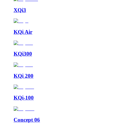
XQi3
KQi Air
KQi300
KQi 200
KQi-100
Concept 06