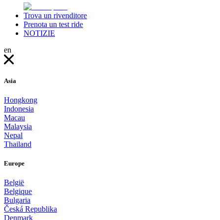
Trova un rivenditore
Prenota un test ride
NOTIZIE
en
Asia
Hongkong
Indonesia
Macau
Malaysia
Nepal
Thailand
Europe
België
Belgique
Bulgaria
Česká Republika
Denmark