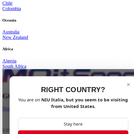
Chile
Colombia
Oceania
Australia
New Zealand
Africa
Algeria
South Africa
×
RIGHT COUNTRY?
GODITI LO INSIEME
You are on
NIU
Italia
, but you seem to be visiting
from
United States
.
Trova un rivenditore
Stay here
1
/
15