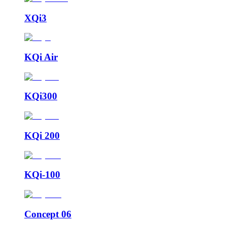
XQi3
KQi Air
KQi300
KQi 200
KQi-100
Concept 06