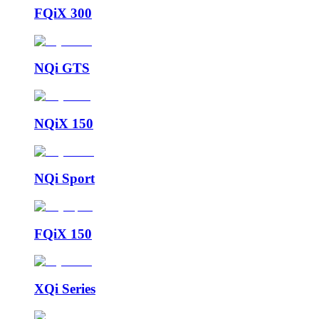
FQiX 300
NQi GTS
NQiX 150
NQi Sport
FQiX 150
XQi Series