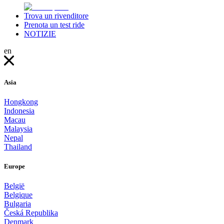
Trova un rivenditore
Prenota un test ride
NOTIZIE
en
Asia
Hongkong
Indonesia
Macau
Malaysia
Nepal
Thailand
Europe
België
Belgique
Bulgaria
Česká Republika
Denmark