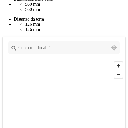
560 mm
560 mm
Distanza da terra
126 mm
126 mm
1527 locations found