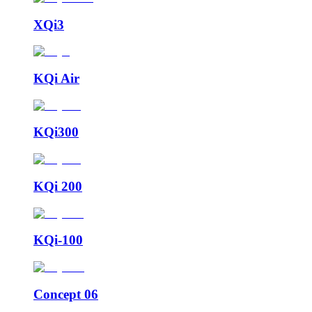
XQi3
KQi Air
KQi300
KQi 200
KQi-100
Concept 06