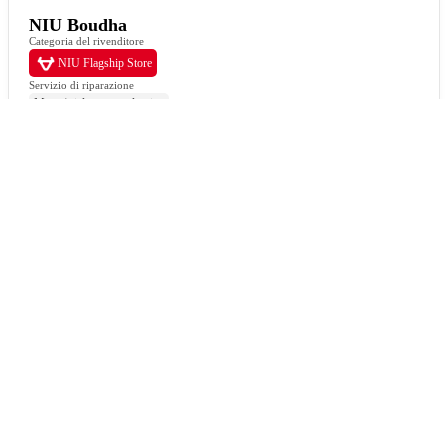
NIU Boudha
Categoria del rivenditore
NIU Flagship Store
Servizio di riparazione
Moto / ciclomotore elettrico
Modelli disponibili
MQi+ Sport
NQi GTS
NQi Sport
MQi GT
Test ride disponibile
Si
Boudha

Nepal, Kathmandu
Lunedì
Closed
Martedì - Sabato
09:00-12:30 / 14:00-18:30
Domenica
Closed
9801230009
marketing@efinitynepal.com
Visita il sito web
Prenota un test ride
Indicazioni stradali
Mostra di più