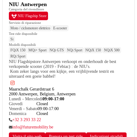
NIU Antwerpen
Categoria del rivenditore
NIU Flagship Store
Servizio di riparazione
Moto / ciclomotore elettrico
E-scooter
Test ride disponibile
Si
Modelli disponibili
FQiX 150
MQi+ Sport
NQi GTS
NQi Sport
NQiX 150
NQiX 500
RQi Sport
NIU Flagshipstore Antwerpen verkoopt en onderhoudt de best 
verkopende scooter (2019 - Febiac) : de NIU's.

 Kom zeker langs voor een kijkje, een vrijblijvende testrit en 
uiteraard een goeie babbel!
Maarschalk Gerardstraat 6

2000 Antwerpen, Belgium, Antwerpen
Lunedì - Mercoledì
09:00-17:00
Giovedì
Closed
Venerdì - Sabato
09:00-17:00
Domenica
Closed
+32 3 293 33 22
info@futuremobility.be
Visita il sito web
Prenota un test ride
Indicazioni stradali