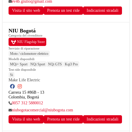
ev4b.giulio@gmail.com
Visita il sito web
Prenota un test ride
Indicazioni stradali
NIU Bogotá
Categoria del rivenditore
NIU Flagship Store
Servizio di riparazione
Moto / ciclomotore elettrico
Modelli disponibili
MQi+ Sport
NQi Sport
NQi GTS
Kqi3 Pro
Test ride disponibile
Si
Make Life Electric
Carrera 15 #86B - 13

Colombia, Bogotá
0057 312 5880012
niubogotacomercial@niubogota.com
Visita il sito web
Prenota un test ride
Indicazioni stradali