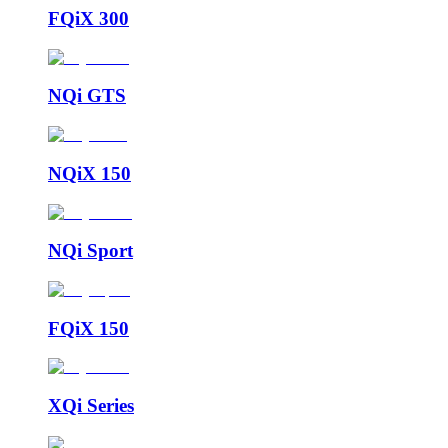
FQiX 300
NQi GTS
NQiX 150
NQi Sport
FQiX 150
XQi Series