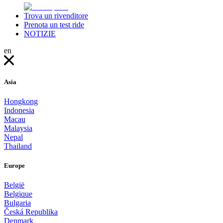
Trova un rivenditore
Prenota un test ride
NOTIZIE
en
Asia
Hongkong
Indonesia
Macau
Malaysia
Nepal
Thailand
Europe
België
Belgique
Bulgaria
Česká Republika
Denmark