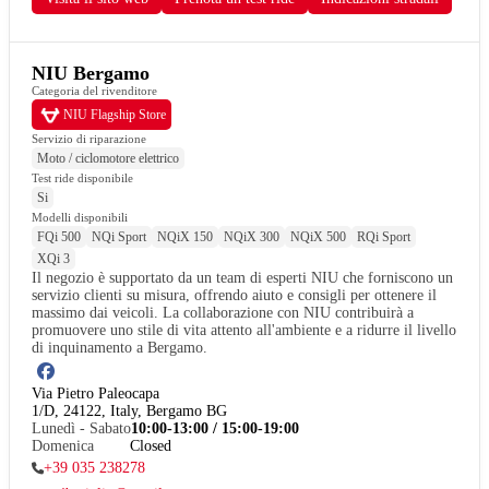
NIU Bergamo
Categoria del rivenditore
NIU Flagship Store
Servizio di riparazione
Moto / ciclomotore elettrico
Test ride disponibile
Si
Modelli disponibili
FQi 500
NQi Sport
NQiX 150
NQiX 300
NQiX 500
RQi Sport
XQi 3
Il negozio è supportato da un team di esperti NIU che forniscono un 
servizio clienti su misura, offrendo aiuto e consigli per ottenere il 
massimo dai veicoli. La collaborazione con NIU contribuirà a 
promuovere uno stile di vita attento all'ambiente e a ridurre il livello 
di inquinamento a Bergamo.
Via Pietro Paleocapa

1/D, 24122, Italy, Bergamo BG
Lunedì - Sabato
10:00-13:00 / 15:00-19:00
Domenica
Closed
+39 035 238278