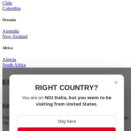
Chile
Colombia
Oceania
Australia
New Zealand
Africa
Algeria
South Africa
EDIZIONE 10° ANNIVERSARIO
×
RIGHT COUNTRY?
You are on
NIU
Italia
, but you seem to be
visiting from
United States
.
EDIZIONE 10° ANNIVERSARIO
Unisciti a noi per celebrare un decennio di innovazione. Rendi la tua
Stay here
vita elettrica con l'edizione del 10° anniversario.