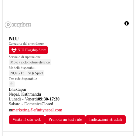
NIU
Categoria del rivenditore
NIU Flagship Store
Servizio di riparazione
Moto / ciclomotore elettrico
Modelli disponibili
NQi GTS
NQi Sport
Test ride disponibile
Si
Bhaktapur

Nepal, Kathmandu
Lunedì - Venerdì
09:30-17:30
Sabato - Domenica
Closed
marketing@efinitynepal.com
Visita il sito web
Prenota un test ride
Indicazioni stradali