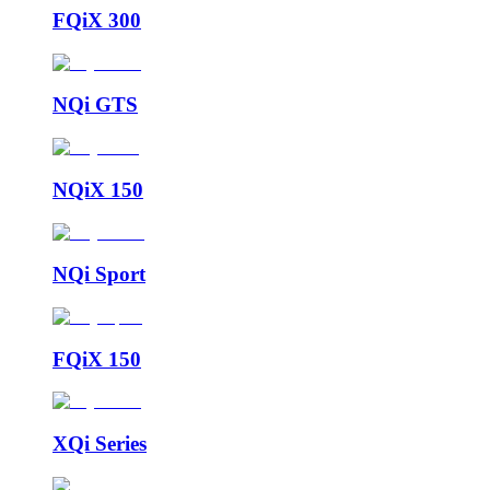
FQiX 300
NQi GTS
NQiX 150
NQi Sport
FQiX 150
XQi Series