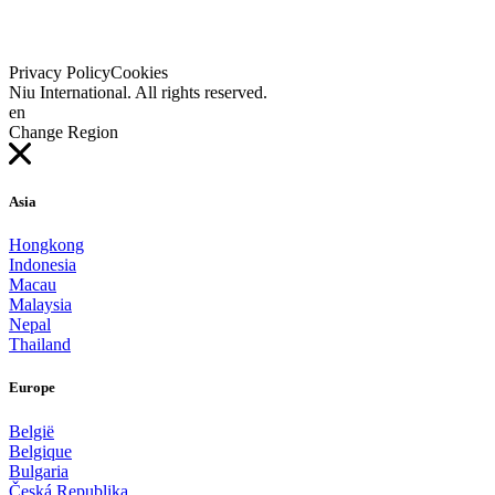
Privacy Policy
Cookies
Niu International. All rights reserved.
en
Change Region
Asia
Hongkong
Indonesia
Macau
Malaysia
Nepal
Thailand
Europe
België
Belgique
Bulgaria
Česká Republika