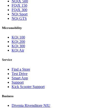
NQiX 500
FQiX 150
FQiX 300
NQi Sport
NQi GTS
Micromobility
KQi 100
KQi 200
KQi 300
KQi Air
Service
Find a Store
Test Drive
Smart App
Support
Kick Scooter Support
Business
Diventa Rivenditore NIU