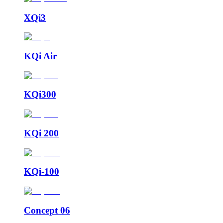
XQi3
KQi Air
KQi300
KQi 200
KQi-100
Concept 06