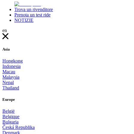
Trova un rivenditore
Prenota un test ride
NOTIZIE
en
Asia
Hongkong
Indonesia
Macau
Malaysia
Nepal
Thailand
Europe
België
Belgique
Bulgaria
Česká Republika
Denmark