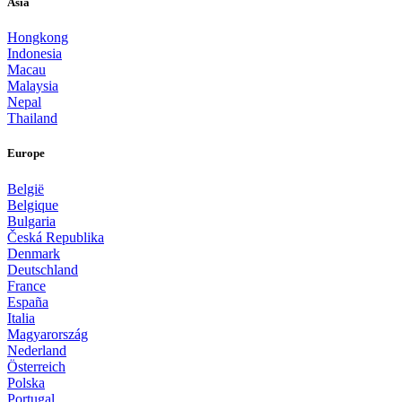
Asia
Hongkong
Indonesia
Macau
Malaysia
Nepal
Thailand
Europe
België
Belgique
Bulgaria
Česká Republika
Denmark
Deutschland
France
España
Italia
Magyarország
Nederland
Österreich
Polska
Portugal