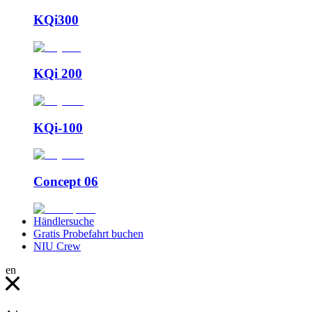
KQi300
KQi 200
KQi-100
Concept 06
Händlersuche
Gratis Probefahrt buchen
NIU Crew
en