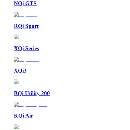
NQi GTS
RQi Sport
XQi Series
XQi3
BQi Utility 200
KQi Air