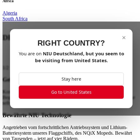
Africa
Algeria
South Africa
DEIN URBANER BEGLEITER
×
RIGHT COUNTRY?
You are on
NIU
Deutschland
, but you seem to
be visiting from
United States
.
1
/
2
Stay here
Gebaut für die Stadt
Go to United States
Kompakt, elektrisch und wendig – der NIUMM ist dein perfekter
Begleiter in der Stadt. Gleite mühelos durch den Verkehr und parke
selbst in engsten Lücken.
Bewährte NIU Technologie
Angetrieben vom fortschrittlichen Antriebssystem und Lithium-
Batteriesystem unseres Flaggschiffs, des NQiX Mopeds. Bewährt
von Tausenden – jetzt auf vier Rädern.