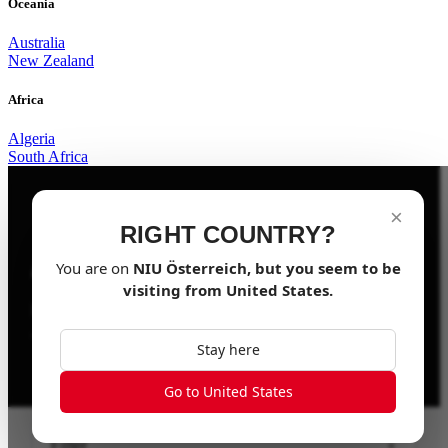
Oceania
Australia
New Zealand
Africa
Algeria
South Africa
×
RIGHT COUNTRY?
Finde deinen NIU.
You are on
NIU
Österreich
, but you seem to be
visiting from
United States
.
Filtere nach Führerschein, Geschwindigkeit und Preis
— und finde das Modell, das zu dir passt.
Stay here
Go to United States
Filter
▼