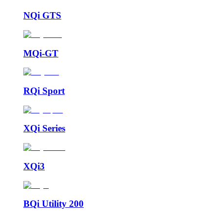
NQi GTS
MQi-GT
RQi Sport
XQi Series
XQi3
BQi Utility 200