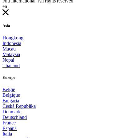
Niu International. All rights reserved.
en
Asia
Hongkong
Indonesia
Macau
Malaysia
Nepal
Thailand
Europe
België
Belgique
Bulgaria
Česká Republika
Denmark
Deutschland
France
España
Italia