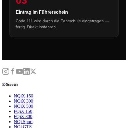
03
Eintrag im Führerschein
Code 111 wird durch die Fahrschule eingetragen —
fertig. Direkt losfahren.
E-Scooter
NQiX 150
NQiX 300
NQiX 500
FQiX 150
FQiX 300
NQi Sport
NQi GTS