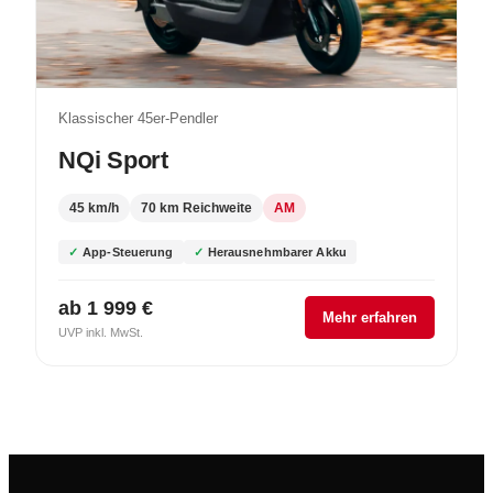
Klassischer 45er-Pendler
NQi Sport
45 km/h
70 km Reichweite
AM
App-Steuerung
Herausnehmbarer Akku
ab 1 999 €
Mehr erfahren
UVP inkl. MwSt.