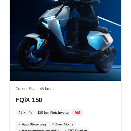
Cruiser-Style, 45 km/h
FQiX 150
45 km/h
110 km Reichweite
AM
App-Steuerung
Zwei Akkus
Herausnehmbarer Akku
TFT-Display