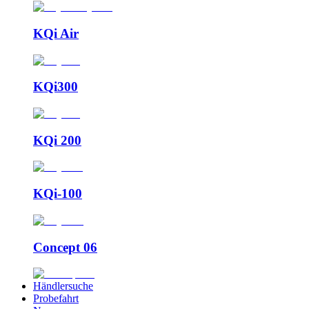
KQi Air
KQi300
KQi 200
KQi-100
Concept 06
Händlersuche
Probefahrt