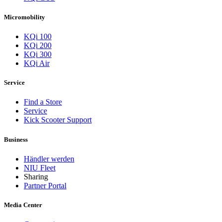
Micromobility
KQi 100
KQi 200
KQi 300
KQi Air
Service
Find a Store
Service
Kick Scooter Support
Business
Händler werden
NIU Fleet
Sharing
Partner Portal
Media Center