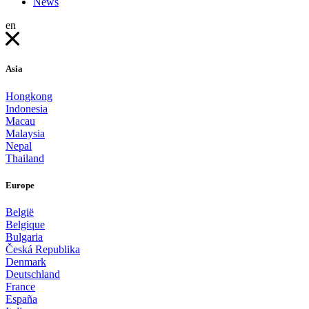
News
en
Asia
Hongkong
Indonesia
Macau
Malaysia
Nepal
Thailand
Europe
België
Belgique
Bulgaria
Česká Republika
Denmark
Deutschland
France
España