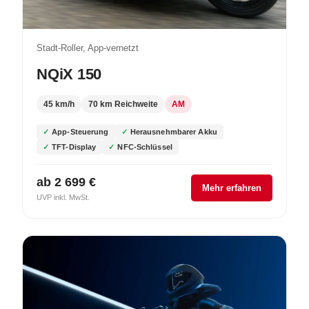
Stadt-Roller, App-vernetzt
NQiX 150
45 km/h
70 km Reichweite
AM
App-Steuerung
Herausnehmbarer Akku
TFT-Display
NFC-Schlüssel
ab 2 699 €
Mehr erfahren
UVP inkl. MwSt.