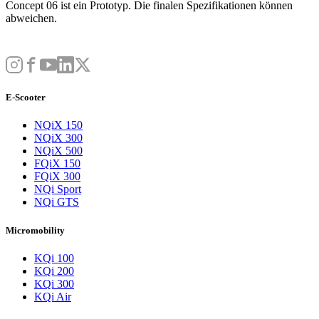
Concept 06 ist ein Prototyp. Die finalen Spezifikationen können
abweichen.
E-Scooter
NQiX 150
NQiX 300
NQiX 500
FQiX 150
FQiX 300
NQi Sport
NQi GTS
Micromobility
KQi 100
KQi 200
KQi 300
KQi Air