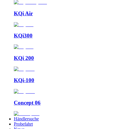
KQi Air
KQi300
KQi 200
KQi-100
Concept 06
Händlersuche
Probefahrt