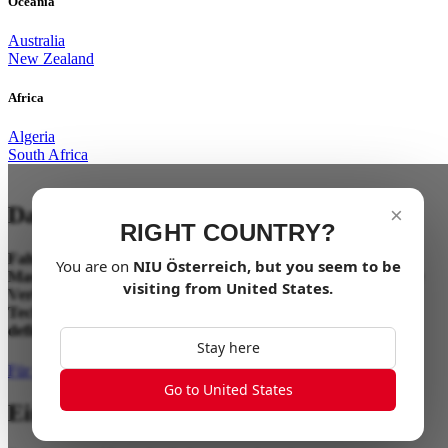
Oceania
Australia
New Zealand
Africa
Algeria
South Africa
Das ultimative Fahrerlebnis
×
RIGHT COUNTRY?
Fahren war schon immer die Verbindung zwischen Fahrer,
You are on
NIU
Österreich
, but you seem to be
Maschine und der Straße vor ihm. Der Concept 06 hebt diese
visiting from
United States
.
Verbindung auf die nächste Stufe – mit fortschrittlicher
Technologie und Performance, die das Fahrgefühl neu
definiert.
Stay here
Für Updates anmelden
Go to United States
Ein neuer Maßstab in Performance.