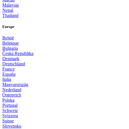
Malaysia
Nepal
Thailand
Europe
België
Belgique
Bulgaria
Česká Republika
Denmark
Deutschland
France
España
Italia
Magyarország
Nederland
Österreich
Polska
Portugal
Schweiz
Svizzera
Suisse
Slovensko