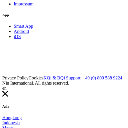
Impressum
App
Smart App
Android
iOS
Privacy Policy
Cookies
KQi & BQi Support: +49 (0) 800 588 9224
Niu International. All rights reserved.
en
Asia
Hongkong
Indonesia
Macau