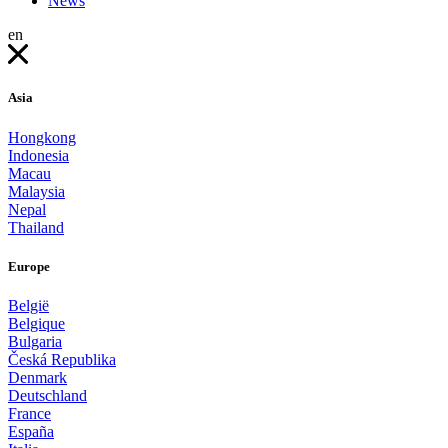
News
en
Asia
Hongkong
Indonesia
Macau
Malaysia
Nepal
Thailand
Europe
België
Belgique
Bulgaria
Česká Republika
Denmark
Deutschland
France
España