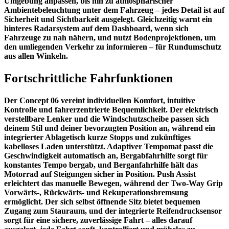
Umgebung anpassen, bis hin zu atmosphärischer
Ambientebeleuchtung unter dem Fahrzeug – jedes Detail ist auf
Sicherheit und Sichtbarkeit ausgelegt. Gleichzeitig warnt ein
hinteres Radarsystem auf dem Dashboard, wenn sich
Fahrzeuge zu nah nähern, und nutzt Bodenprojektionen, um
den umliegenden Verkehr zu informieren – für Rundumschutz
aus allen Winkeln.
Fortschrittliche Fahrfunktionen
Der Concept 06 vereint individuellen Komfort, intuitive
Kontrolle und fahrerzentrierte Bequemlichkeit. Der elektrisch
verstellbare Lenker und die Windschutzscheibe passen sich
deinem Stil und deiner bevorzugten Position an, während ein
integrierter Ablagetisch kurze Stopps und zukünftiges
kabelloses Laden unterstützt. Adaptiver Tempomat passt die
Geschwindigkeit automatisch an, Bergabfahrhilfe sorgt für
konstantes Tempo bergab, und Berganfahrhilfe hält das
Motorrad auf Steigungen sicher in Position. Push Assist
erleichtert das manuelle Bewegen, während der Two-Way Grip
Vorwärts-, Rückwärts- und Rekuperationsbremsung
ermöglicht. Der sich selbst öffnende Sitz bietet bequemen
Zugang zum Stauraum, und der integrierte Reifendrucksensor
sorgt für eine sichere, zuverlässige Fahrt – alles darauf