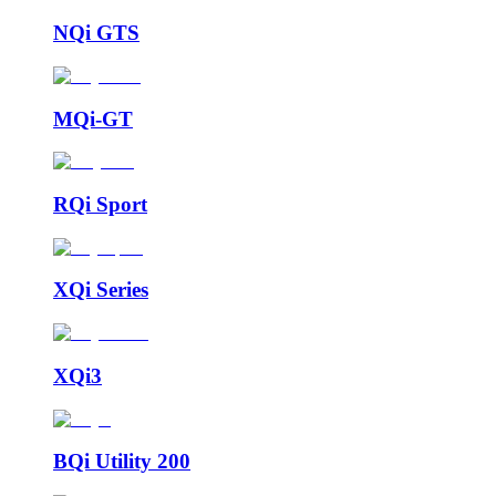
NQi GTS
MQi-GT
RQi Sport
XQi Series
XQi3
BQi Utility 200