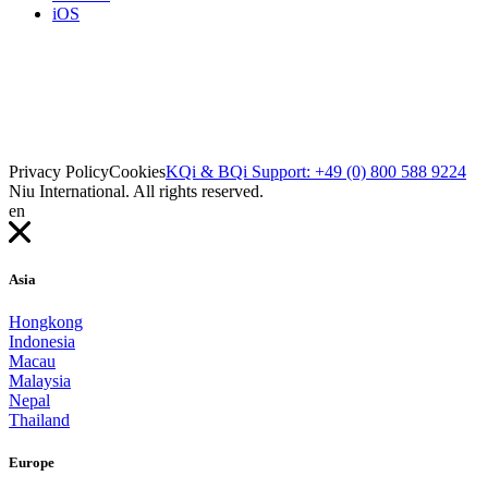
iOS
Privacy Policy
Cookies
KQi & BQi Support: +49 (0) 800 588 9224
Niu International. All rights reserved.
en
Asia
Hongkong
Indonesia
Macau
Malaysia
Nepal
Thailand
Europe