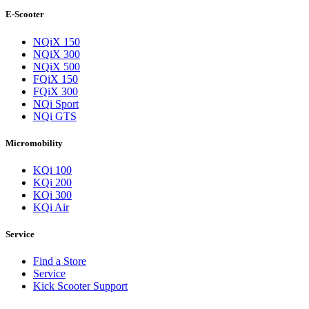
E-Scooter
NQiX 150
NQiX 300
NQiX 500
FQiX 150
FQiX 300
NQi Sport
NQi GTS
Micromobility
KQi 100
KQi 200
KQi 300
KQi Air
Service
Find a Store
Service
Kick Scooter Support