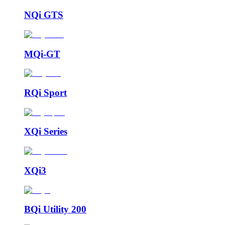
NQi GTS
MQi-GT
RQi Sport
XQi Series
XQi3
BQi Utility 200