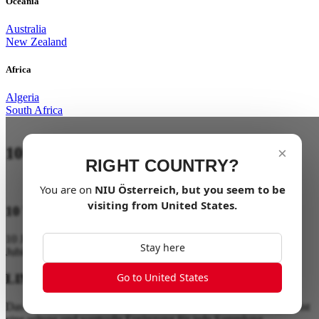
Oceania
Australia
New Zealand
Africa
Algeria
South Africa
10 year anniversary edition
×
RIGHT COUNTRY?
You are on
NIU
Österreich
, but you seem to be
visiting from
United States
.
10 YEAR ANNIVERSARY EDITION
10 Jahre voller Abenteuer. Mach das Leben elektrisch mit unserer
Stay here
Jubiläumsausgabe.
Go to United States
LIMITIERTE SAMMLERAUFLAGE
Das ultimative Sammlerstück. Die KQi 300 X Jubiläumsausgabe ist