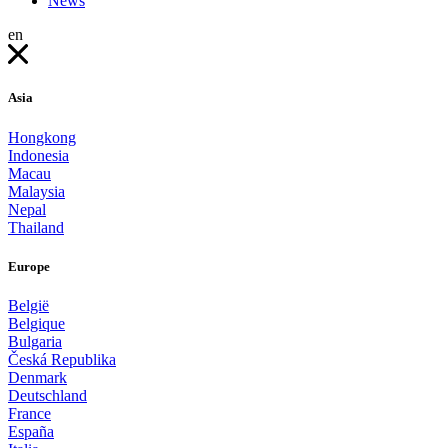
News
en
Asia
Hongkong
Indonesia
Macau
Malaysia
Nepal
Thailand
Europe
België
Belgique
Bulgaria
Česká Republika
Denmark
Deutschland
France
España