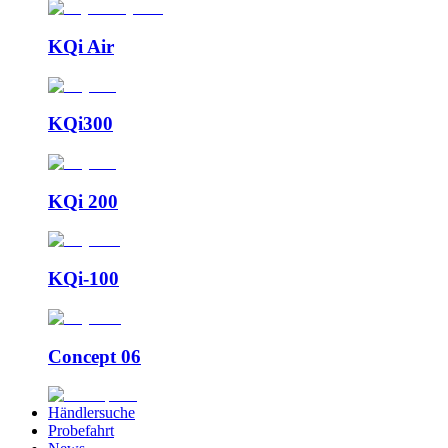
KQi Air
KQi300
KQi 200
KQi-100
Concept 06
Händlersuche
Probefahrt