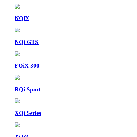
NQiX
NQi GTS
FQiX 300
RQi Sport
XQi Series
XQi3