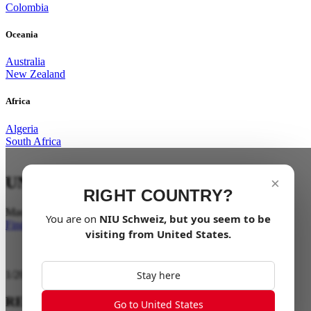
Colombia
Oceania
Australia
New Zealand
Africa
Algeria
South Africa
UNLEASH THE BEAST
×
RIGHT COUNTRY?
Mach dich bereit für ein wildes Abenteuer
You are on
NIU
Schweiz
, but you seem to be
Finde einen Händler
visiting from
United States
.
Stay here
1
/
20
REIN ELEKTRISCHER XQi3
Go to United States