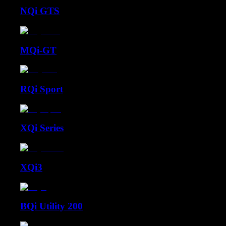
NQi GTS
MQi-GT
RQi Sport
XQi Series
XQi3
BQi Utility 200