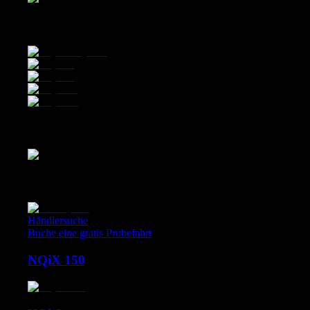
Micromobility Kickscooter & E-Bikes
Concept Bikes
Concept Bikes
Händlersuche
Buche eine gratis Probefahrt
NQiX 150