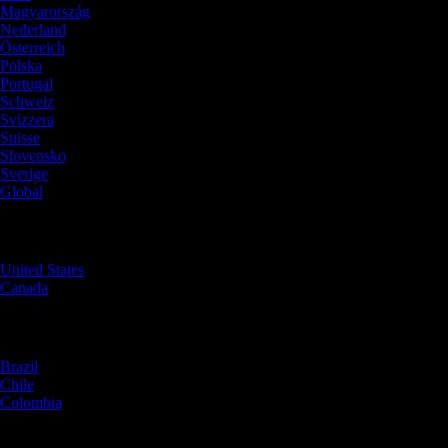
Magyarország
Nederland
Österreich
Polska
Portugal
Schweiz
Svizzera
Suisse
Slovensko
Sverige
Global
North America
United States
Canada
South America
Brazil
Chile
Colombia
Oceania