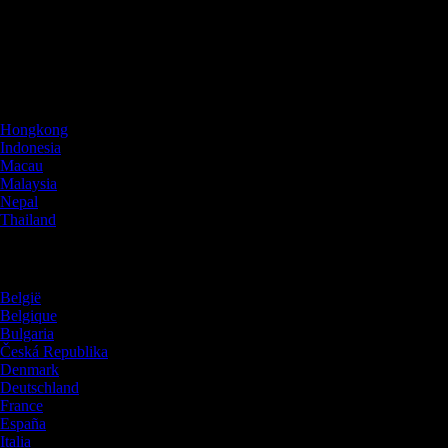
en
Asia
Hongkong
Indonesia
Macau
Malaysia
Nepal
Thailand
Europe
België
Belgique
Bulgaria
Česká Republika
Denmark
Deutschland
France
España
Italia