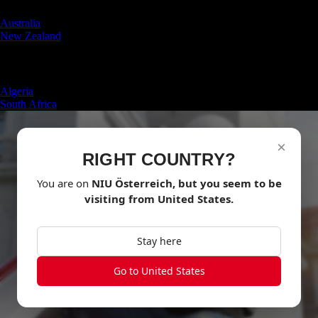
Australia
New Zealand
Africa
Algeria
South Africa
×
RIGHT COUNTRY?
You are on
NIU
Österreich
, but you seem to be
visiting from
United States
.
Stay here
Go to United States