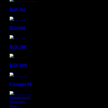
KQi Air
KQi300
KQi 200
KQi-100
Concept 06
Händlersuche
Probefahrt
News