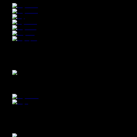
Offroad
Explore your wild side
Offroad Explore your wild side
Micromobility
Kickscooter & E-Bikes