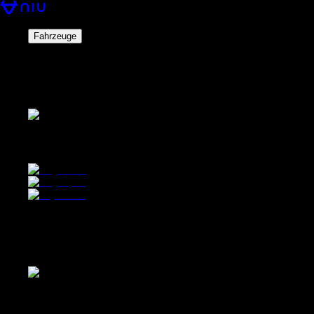
Fahrzeuge
Äquivalent 50cc
Klasse: AM
Äquivalent 50cc Klasse: AM
Äquivalent 125cc
Klasse: A1, B111
Äquivalent 125cc Klasse: A1, B111