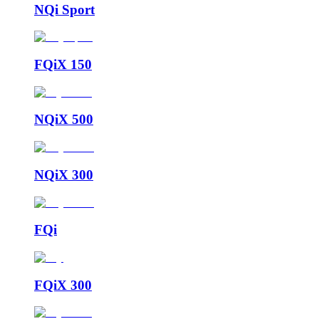
NQi Sport
FQiX 150
NQiX 500
NQiX 300
FQi
FQiX 300