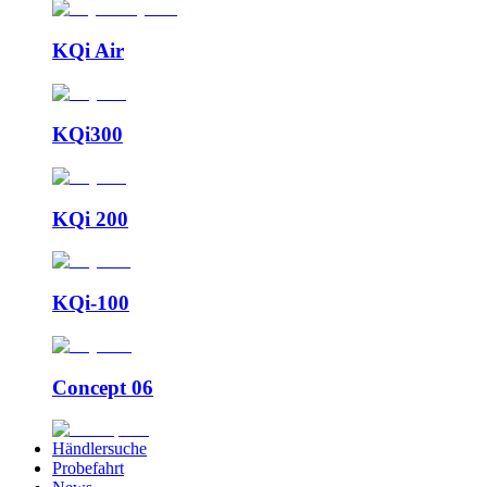
KQi Air
KQi300
KQi 200
KQi-100
Concept 06
Händlersuche
Probefahrt