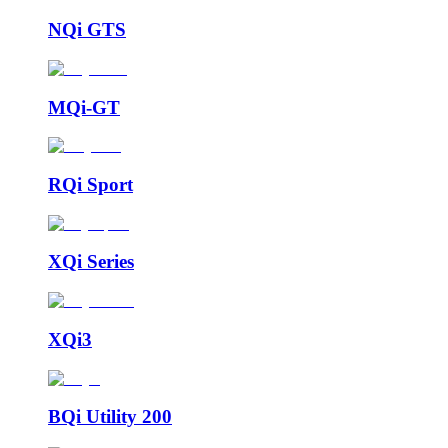
NQi GTS
MQi-GT
RQi Sport
XQi Series
XQi3
BQi Utility 200