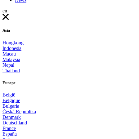
News
en
Asia
Hongkong
Indonesia
Macau
Malaysia
Nepal
Thailand
Europe
België
Belgique
Bulgaria
Česká Republika
Denmark
Deutschland
France
España