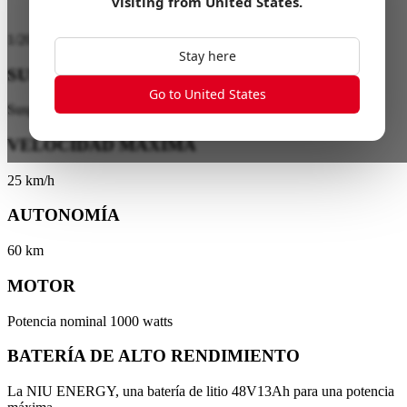
visiting from
United States
.
1
/
20
Stay here
SUSPENSIÓN
Go to United States
Suspensión delantera de doble tubo
VELOCIDAD MÁXIMA
25 km/h
AUTONOMÍA
60 km
MOTOR
Potencia nominal 1000 watts
BATERÍA DE ALTO RENDIMIENTO
La NIU ENERGY, una batería de litio 48V13Ah para una potencia