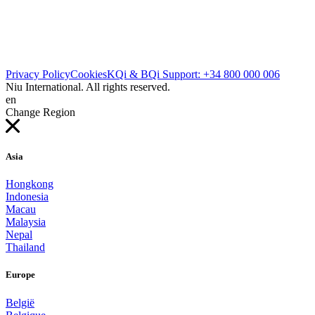
Privacy Policy
Cookies
KQi & BQi Support: +34 800 000 006
Niu International. All rights reserved.
en
Change Region
Asia
Hongkong
Indonesia
Macau
Malaysia
Nepal
Thailand
Europe
België