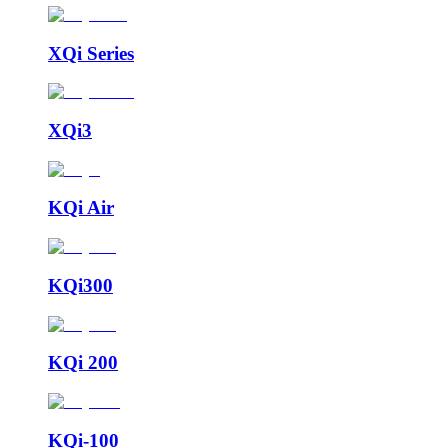
XQi Series
XQi3
KQi Air
KQi300
KQi 200
KQi-100