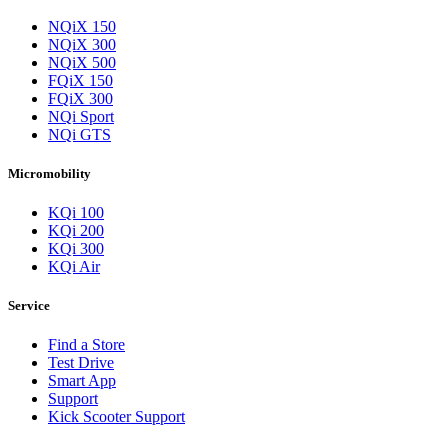
NQiX 150
NQiX 300
NQiX 500
FQiX 150
FQiX 300
NQi Sport
NQi GTS
Micromobility
KQi 100
KQi 200
KQi 300
KQi Air
Service
Find a Store
Test Drive
Smart App
Support
Kick Scooter Support