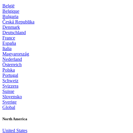
België
Belgique
Bulgaria
Česká Republika
Denmark
Deutschland
France
España
Italia
Magyarország
Nederland
Österreich
Polska
Portugal
Schweiz
Svizzera
Suisse
Slovensko
Sverige
Global
North America
United States