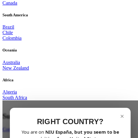
Canada
South America
Brazil
Chile
Colombia
Oceania
Australia
New Zealand
Africa
Algeria
South Africa
Suspende tus límites
×
RIGHT COUNTRY?
Comprar ahora
You are on
NIU
España
, but you seem to be