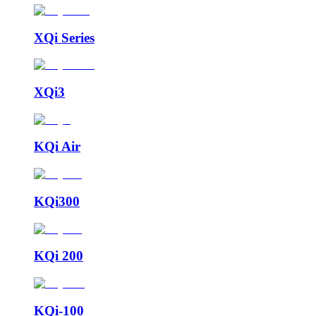
XQi Series
XQi3
KQi Air
KQi300
KQi 200
KQi-100