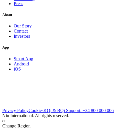
Press
About
Our Story
Contact
Investors
App
Smart App
Android
iOS
Privacy Policy
Cookies
KQi & BQi Support: +34 800 000 006
Niu International. All rights reserved.
en
Change Region