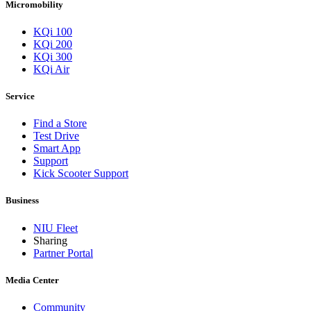
Micromobility
KQi 100
KQi 200
KQi 300
KQi Air
Service
Find a Store
Test Drive
Smart App
Support
Kick Scooter Support
Business
NIU Fleet
Sharing
Partner Portal
Media Center
Community