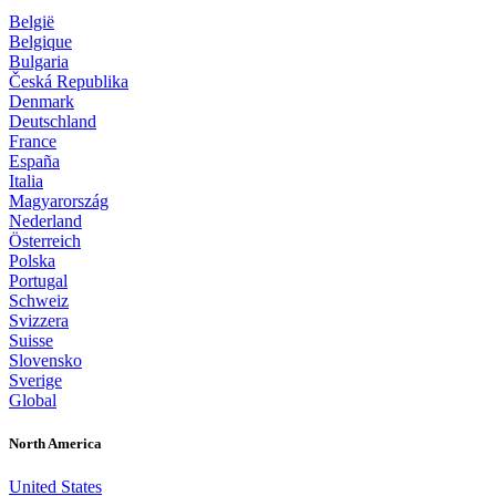
België
Belgique
Bulgaria
Česká Republika
Denmark
Deutschland
France
España
Italia
Magyarország
Nederland
Österreich
Polska
Portugal
Schweiz
Svizzera
Suisse
Slovensko
Sverige
Global
North America
United States