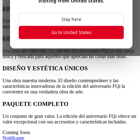
visiting from
United States
.
EDICIÓN 10° ANIVERSARIO
Stay here
Una década de potencia eléctrica. Haz tu vida eléctrica y únete a
nuestra celebración del 10° aniversario.
Go to United States
EDICIÓN LIMITADA DE COLECCIÓN
Una joya de colección. La edición del aniversario FQi es una pieza
única y buscada para aquellos que aprecian las cosas más finas.
DISEÑO Y ESTÉTICA ÚNICOS
Una obra maestra moderna. El diseño contemporáneo y las
características innovadoras de la edición del aniversario FQi la
convierten en una verdadera obra de arte.
PAQUETE COMPLETO
Un conjunto de gran valor. La edición del aniversario FQi ofrece un
valor excepcional con sus accesorios y características incluidas.
Coming Soon
Notifícame