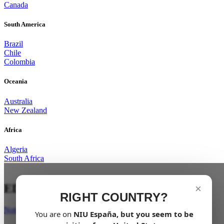
Canada
South America
Brazil
Chile
Colombia
Oceania
Australia
New Zealand
Africa
Algeria
South Africa
EDICIÓN 10° ANIVERSARIO
×
RIGHT COUNTRY?
Notifícame
You are on
NIU
España
, but you seem to be