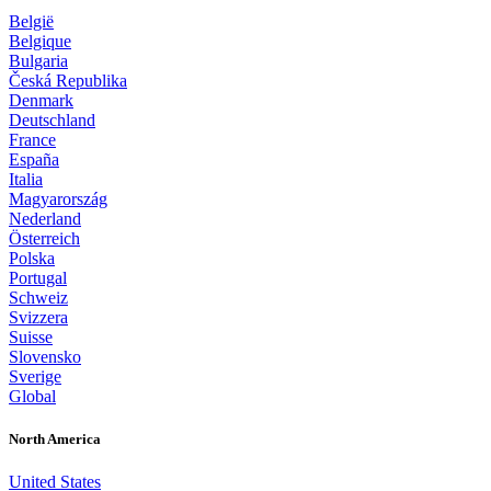
België
Belgique
Bulgaria
Česká Republika
Denmark
Deutschland
France
España
Italia
Magyarország
Nederland
Österreich
Polska
Portugal
Schweiz
Svizzera
Suisse
Slovensko
Sverige
Global
North America
United States