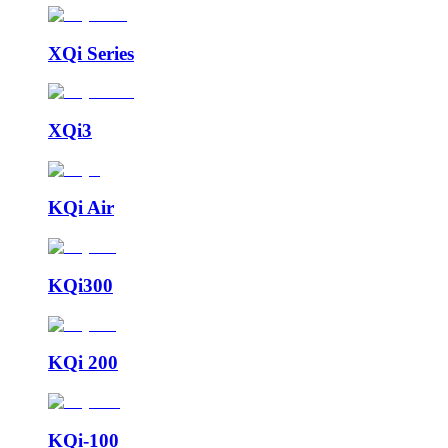
XQi Series
XQi3
KQi Air
KQi300
KQi 200
KQi-100