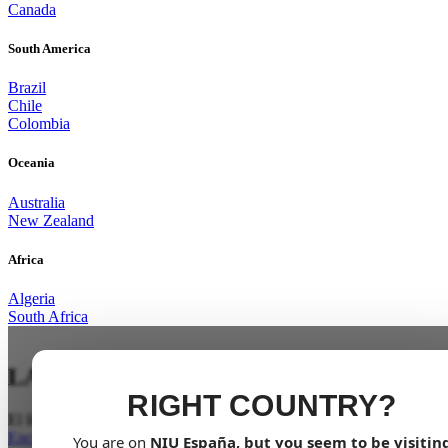
Canada
South America
Brazil
Chile
Colombia
Oceania
Australia
New Zealand
Africa
Algeria
South Africa
LA POTENCIA DEFINITIVA
RIGHT COUNTRY?
El líder indiscutible
Encuentra tu concesionario
You are on
NIU
España
, but you seem to be visitin