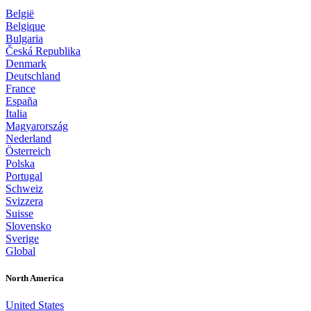
België
Belgique
Bulgaria
Česká Republika
Denmark
Deutschland
France
España
Italia
Magyarország
Nederland
Österreich
Polska
Portugal
Schweiz
Svizzera
Suisse
Slovensko
Sverige
Global
North America
United States