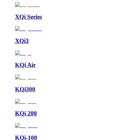
XQi Series
XQi3
KQi Air
KQi300
KQi 200
KQi-100