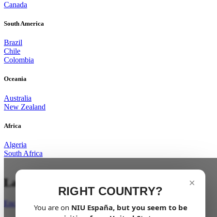
Canada
South America
Brazil
Chile
Colombia
Oceania
Australia
New Zealand
Africa
Algeria
South Africa
La ciudad es tu parque de juegos.
×
RIGHT COUNTRY?
Encuentra tu concesionario
You are on
NIU
España
, but you seem to be