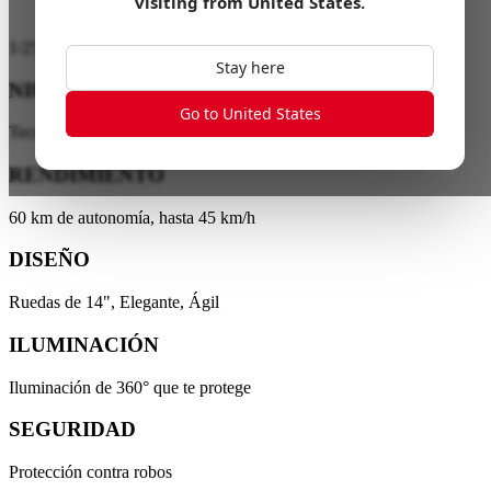
visiting from
United States
.
1
/
25
Stay here
NIU ENERGY
Go to United States
Tecnología de baterías de litio
RENDIMIENTO
60 km de autonomía, hasta 45 km/h
DISEÑO
Ruedas de 14", Elegante, Ágil
ILUMINACIÓN
Iluminación de 360° que te protege
SEGURIDAD
Protección contra robos