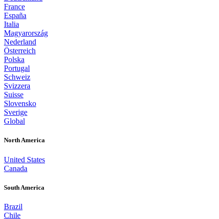
France
España
Italia
Magyarország
Nederland
Österreich
Polska
Portugal
Schweiz
Svizzera
Suisse
Slovensko
Sverige
Global
North America
United States
Canada
South America
Brazil
Chile