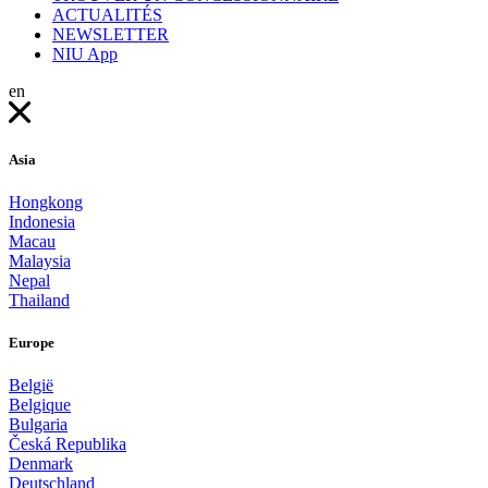
ACTUALITÉS
NEWSLETTER
NIU App
en
Asia
Hongkong
Indonesia
Macau
Malaysia
Nepal
Thailand
Europe
België
Belgique
Bulgaria
Česká Republika
Denmark
Deutschland