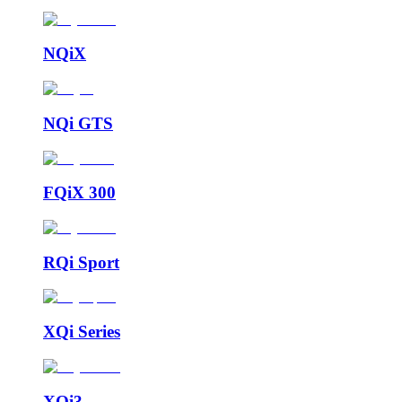
NQiX
NQi GTS
FQiX 300
RQi Sport
XQi Series
XQi3