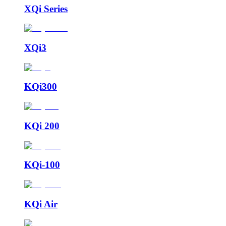
XQi Series
XQi3
KQi300
KQi 200
KQi-100
KQi Air