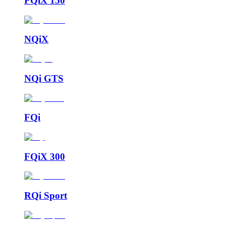
FQiX 150
NQiX
NQi GTS
FQi
FQiX 300
RQi Sport