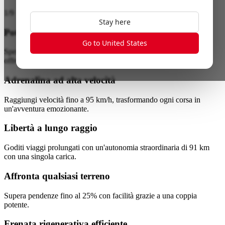
1
/
9
Stay here
Potente Performance
Go to United States
Sperimenta una potenza senza pari con un motore da 6400W che
offre un'accelerazione eccezionale e una grande capacità di salita.
Adrenalina ad alta velocità
Raggiungi velocità fino a 95 km/h, trasformando ogni corsa in
un'avventura emozionante.
Libertà a lungo raggio
Goditi viaggi prolungati con un'autonomia straordinaria di 91 km
con una singola carica.
Affronta qualsiasi terreno
Supera pendenze fino al 25% con facilità grazie a una coppia
potente.
Frenata rigenerativa efficiente