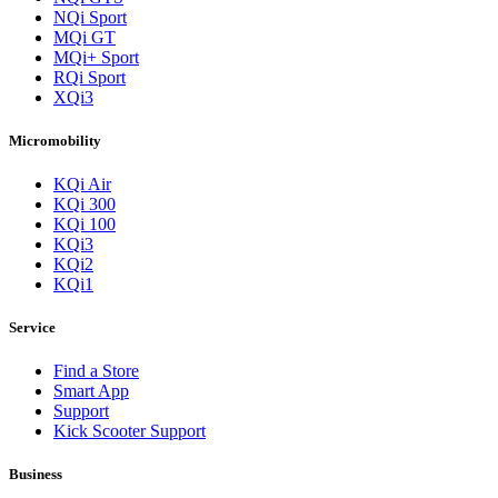
NQi Sport
MQi GT
MQi+ Sport
RQi Sport
XQi3
Micromobility
KQi Air
KQi 300
KQi 100
KQi3
KQi2
KQi1
Service
Find a Store
Smart App
Support
Kick Scooter Support
Business