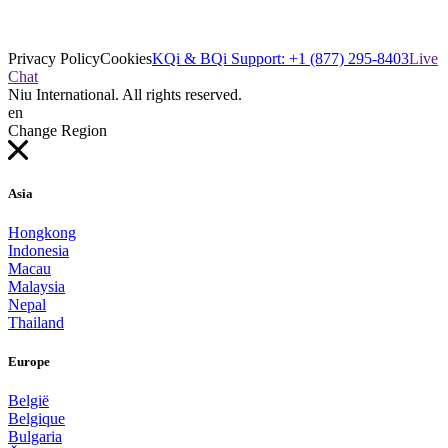
Privacy Policy
Cookies
KQi & BQi Support: +1 (877) 295-8403
Live
Chat
Niu International. All rights reserved.
en
Change Region
Asia
Hongkong
Indonesia
Macau
Malaysia
Nepal
Thailand
Europe
België
Belgique
Bulgaria