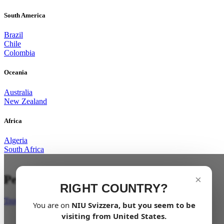
South America
Brazil
Chile
Colombia
Oceania
Australia
New Zealand
Africa
Algeria
South Africa
Per l'avventura
×
RIGHT COUNTRY?
Trova un rivenditore
You are on
NIU
Svizzera
, but you seem to be
visiting from
United States
.