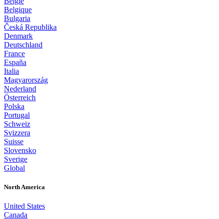
België
Belgique
Bulgaria
Česká Republika
Denmark
Deutschland
France
España
Italia
Magyarország
Nederland
Österreich
Polska
Portugal
Schweiz
Svizzera
Suisse
Slovensko
Sverige
Global
North America
United States
Canada