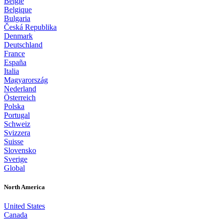
België
Belgique
Bulgaria
Česká Republika
Denmark
Deutschland
France
España
Italia
Magyarország
Nederland
Österreich
Polska
Portugal
Schweiz
Svizzera
Suisse
Slovensko
Sverige
Global
North America
United States
Canada