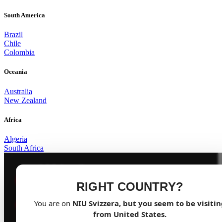
South America
Brazil
Chile
Colombia
Oceania
Australia
New Zealand
IL NUOVO
Africa
STANDARD
Algeria
South Africa
100 km/h
VELOCITÀ
RIGHT COUNTRY?
MASSIMA
PRENOTA UN TEST RIDE
100 km
GRATUITO
You are on
NIU
Svizzera
, but you seem to be visiti
AUTONOMIA
from
United States
.
MAX.