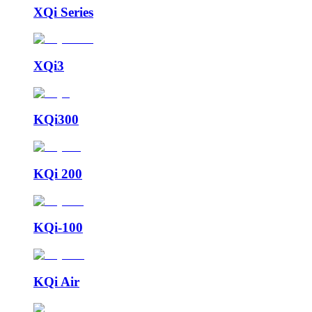
XQi Series
XQi3
KQi300
KQi 200
KQi-100
KQi Air