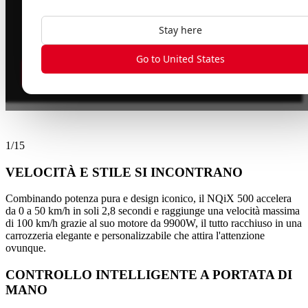
TROVA UN RIVENDITORE
9,9 kW
POTENZA
Stay here
MAX.
Go to United States
a partire da
A1
B
CATEGORIA PATENTE
CHF 4'990.-
1
/
15
VELOCITÀ E STILE SI INCONTRANO
Combinando potenza pura e design iconico, il NQiX 500 accelera
da 0 a 50 km/h in soli 2,8 secondi e raggiunge una velocità massima
di 100 km/h grazie al suo motore da 9900W, il tutto racchiuso in una
carrozzeria elegante e personalizzabile che attira l'attenzione
ovunque.
CONTROLLO INTELLIGENTE A PORTATA DI
MANO