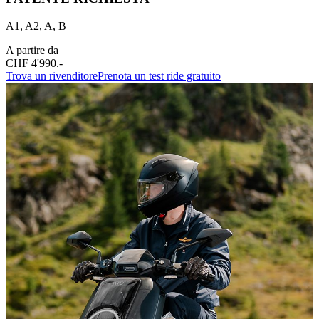
A1, A2, A, B
A partire da
CHF 4'990.-
Trova un rivenditore
Prenota un test ride gratuito