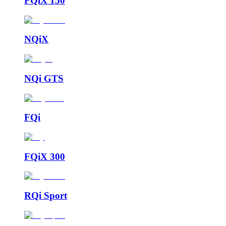
FQiX 150
NQiX
NQi GTS
FQi
FQiX 300
RQi Sport