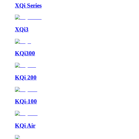
XQi Series
XQi3
KQi300
KQi 200
KQi-100
KQi Air