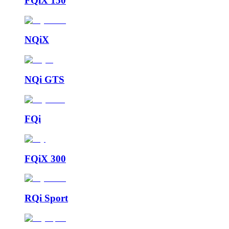
FQiX 150
NQiX
NQi GTS
FQi
FQiX 300
RQi Sport