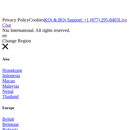
Privacy Policy
Cookies
KQi & BQi Support: +1 (877) 295-8403
Live
Chat
Niu International. All rights reserved.
en
Change Region
Asia
Hongkong
Indonesia
Macau
Malaysia
Nepal
Thailand
Europe
België
Belgique
Bulgaria