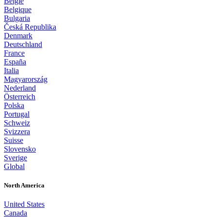
België
Belgique
Bulgaria
Česká Republika
Denmark
Deutschland
France
España
Italia
Magyarország
Nederland
Österreich
Polska
Portugal
Schweiz
Svizzera
Suisse
Slovensko
Sverige
Global
North America
United States
Canada