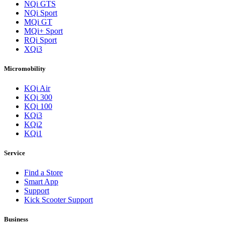
NQi GTS
NQi Sport
MQi GT
MQi+ Sport
RQi Sport
XQi3
Micromobility
KQi Air
KQi 300
KQi 100
KQi3
KQi2
KQi1
Service
Find a Store
Smart App
Support
Kick Scooter Support
Business