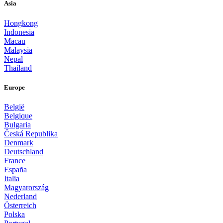
Asia
Hongkong
Indonesia
Macau
Malaysia
Nepal
Thailand
Europe
België
Belgique
Bulgaria
Česká Republika
Denmark
Deutschland
France
España
Italia
Magyarország
Nederland
Österreich
Polska