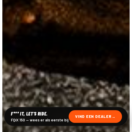
F*** IT, LET'S RIDE.
VIND EEN DEALER
FQiX 150 — wees er als eerste bij