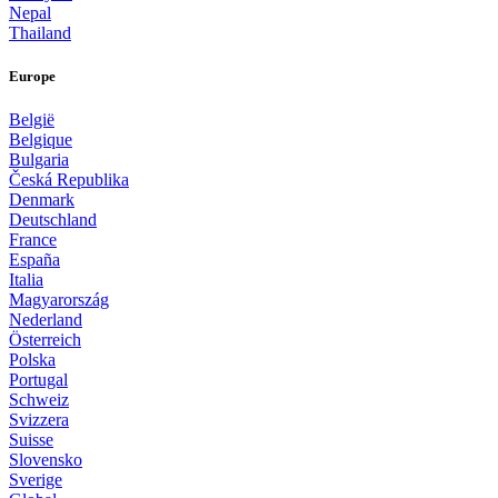
Nepal
Thailand
Europe
België
Belgique
Bulgaria
Česká Republika
Denmark
Deutschland
France
España
Italia
Magyarország
Nederland
Österreich
Polska
Portugal
Schweiz
Svizzera
Suisse
Slovensko
Sverige