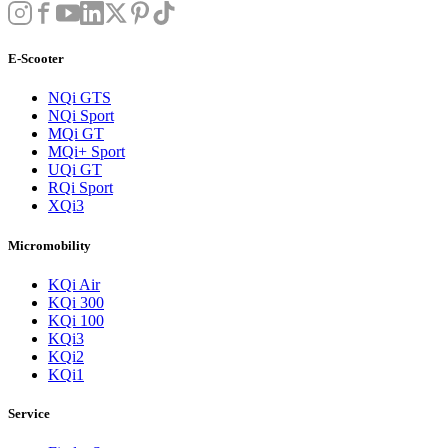
E-Scooter
NQi GTS
NQi Sport
MQi GT
MQi+ Sport
UQi GT
RQi Sport
XQi3
Micromobility
KQi Air
KQi 300
KQi 100
KQi3
KQi2
KQi1
Service