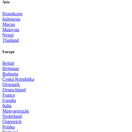
Asia
Hongkong
Indonesia
Macau
Malaysia
Nepal
Thailand
Europe
België
Belgique
Bulgaria
Česká Republika
Denmark
Deutschland
France
España
Italia
Magyarország
Nederland
Österreich
Polska