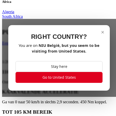
Africa
Algeria
South Africa
PUUR ELEKTRISCHE THRILL
×
RIGHT COUNTRY?
Een dealer vinden
You are on
NIU
België
, but you seem to be
visiting from
United States
.
1
/
20
Stay here
110 km/h TOPSNELHEID
Go to United States
Ontketen de adrenaline rush: 110 km/h met 7500W
KAAKVALENDE ACCELERATIE
Ga van 0 naar 50 km/h in slechts 2,9 seconden. 450 Nm koppel.
TOT 105 KM BEREIK