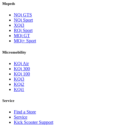
Mopeds
NQi GTS
NQi Sport
XQi3
RQi Sport
MQi GT
MQi+ Sport
Micromobility
KQi Air
KQi 300
KQi 100
KQi3
KQi2
KQi1
Service
Find a Store
Service
Kick Scooter Support