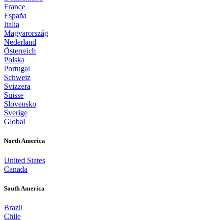
France
España
Italia
Magyarország
Nederland
Österreich
Polska
Portugal
Schweiz
Svizzera
Suisse
Slovensko
Sverige
Global
North America
United States
Canada
South America
Brazil
Chile