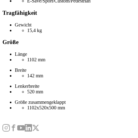
E-Save/Sport/Custom/Pedestrian
Tragfähigkeit
Gewicht
15,4 kg
Größe
Länge
1102 mm
Breite
142 mm
Lenkerbreite
520 mm
Größe zusammengeklappt
1102x520x500 mm