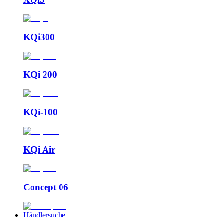
KQi300
KQi 200
KQi-100
KQi Air
Concept 06
Händlersuche