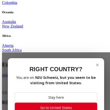
Colombia
Oceania
Australia
New Zealand
Africa
Algeria
South Africa
Ein neuer Standard
×
RIGHT COUNTRY?
Jetzt kaufen
You are on
NIU
Schweiz
, but you seem to be
visiting from
United States
.
1
/
5
Stay here
KQi1
Go to United States