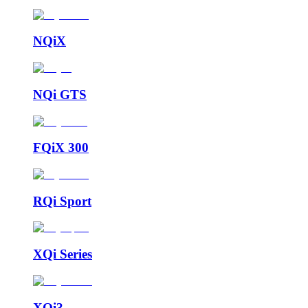
NQiX
NQi GTS
FQiX 300
RQi Sport
XQi Series
XQi3