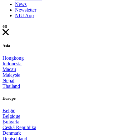
News
Newsletter
NIU App
en
Asia
Hongkong
Indonesia
Macau
Malaysia
Nepal
Thailand
Europe
België
Belgique
Bulgaria
Česká Republika
Denmark
Deutschland