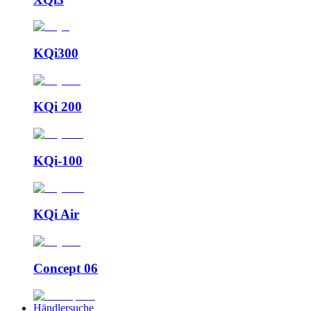
KQi300
KQi 200
KQi-100
KQi Air
Concept 06
Händlersuche