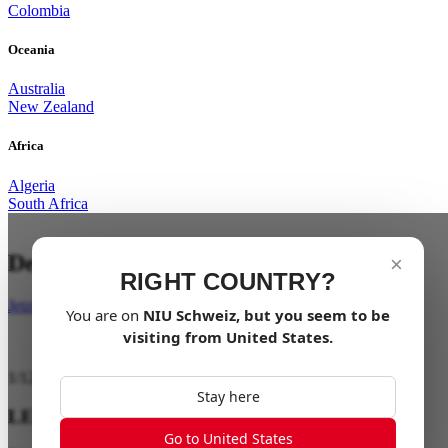
Colombia
Oceania
Australia
New Zealand
Africa
Algeria
South Africa
Deine letzte Meile mit Stil.
×
RIGHT COUNTRY?
Jetzt kaufen
You are on
NIU
Schweiz
, but you seem to be
visiting from
United States
.
1
/
12
Stay here
LEISTUNG
Go to United States