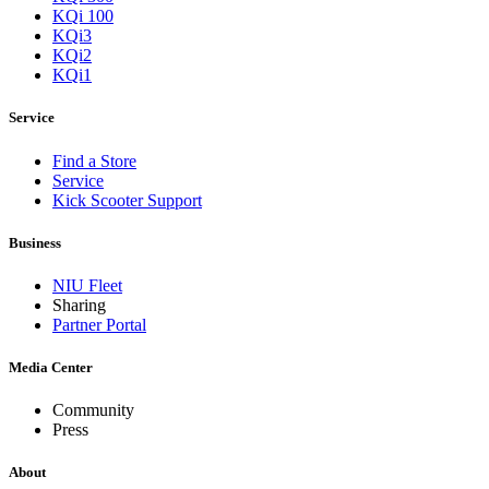
KQi 100
KQi3
KQi2
KQi1
Service
Find a Store
Service
Kick Scooter Support
Business
NIU Fleet
Sharing
Partner Portal
Media Center
Community
Press
About