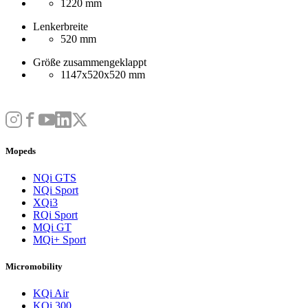
1220 mm
Lenkerbreite
520 mm
Größe zusammengeklappt
1147x520x520 mm
Mopeds
NQi GTS
NQi Sport
XQi3
RQi Sport
MQi GT
MQi+ Sport
Micromobility
KQi Air
KQi 300