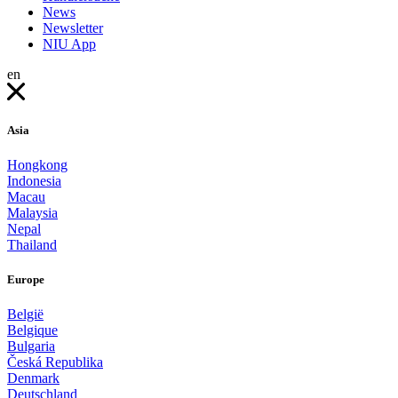
News
Newsletter
NIU App
en
Asia
Hongkong
Indonesia
Macau
Malaysia
Nepal
Thailand
Europe
België
Belgique
Bulgaria
Česká Republika
Denmark
Deutschland