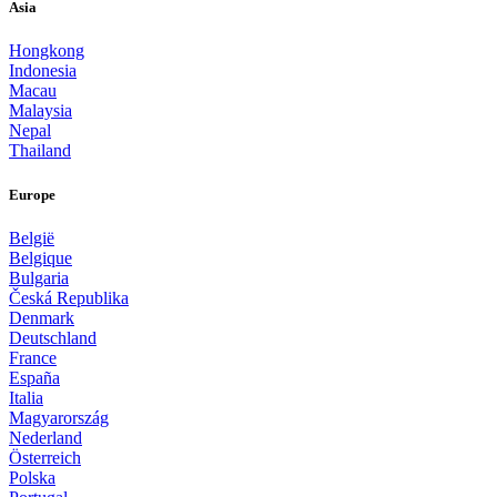
Asia
Hongkong
Indonesia
Macau
Malaysia
Nepal
Thailand
Europe
België
Belgique
Bulgaria
Česká Republika
Denmark
Deutschland
France
España
Italia
Magyarország
Nederland
Österreich
Polska