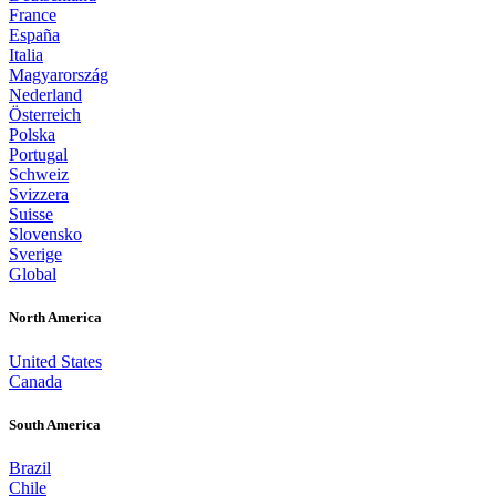
France
España
Italia
Magyarország
Nederland
Österreich
Polska
Portugal
Schweiz
Svizzera
Suisse
Slovensko
Sverige
Global
North America
United States
Canada
South America
Brazil
Chile