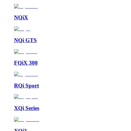
NQiX
NQi GTS
FQiX 300
RQi Sport
XQi Series
XQi3