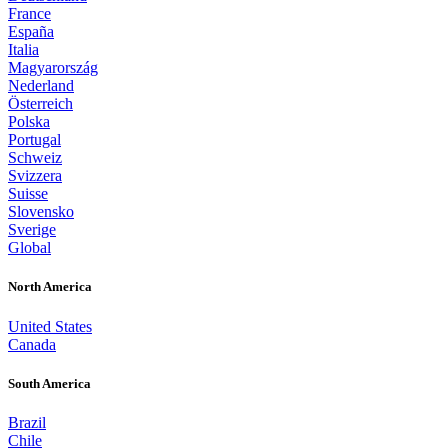
France
España
Italia
Magyarország
Nederland
Österreich
Polska
Portugal
Schweiz
Svizzera
Suisse
Slovensko
Sverige
Global
North America
United States
Canada
South America
Brazil
Chile