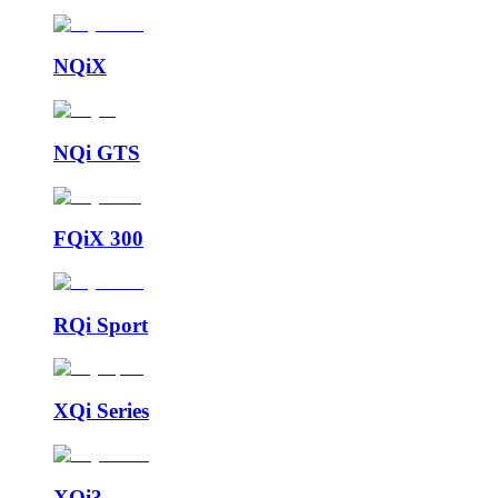
NQiX
NQi GTS
FQiX 300
RQi Sport
XQi Series
XQi3