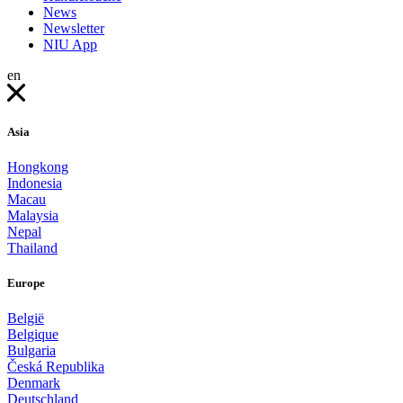
News
Newsletter
NIU App
en
Asia
Hongkong
Indonesia
Macau
Malaysia
Nepal
Thailand
Europe
België
Belgique
Bulgaria
Česká Republika
Denmark
Deutschland