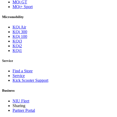
MQi GT
MQi+ Sport
Micromobility
KQi Air
KQi 300
KQi 100
KQi3
KQi2
KQi1
Service
Find a Store
Service
Kick Scooter Support
Business
NIU Fleet
Sharing
Partner Portal