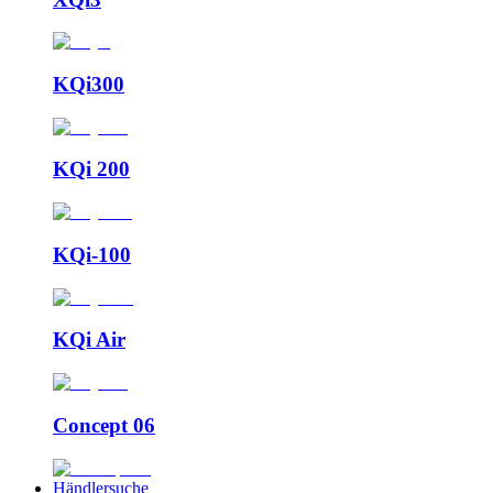
KQi300
KQi 200
KQi-100
KQi Air
Concept 06
Händlersuche