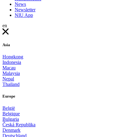
News
Newsletter
NIU App
en
Asia
Hongkong
Indonesia
Macau
Malaysia
Nepal
Thailand
Europe
België
Belgique
Bulgaria
Česká Republika
Denmark
Deutschland