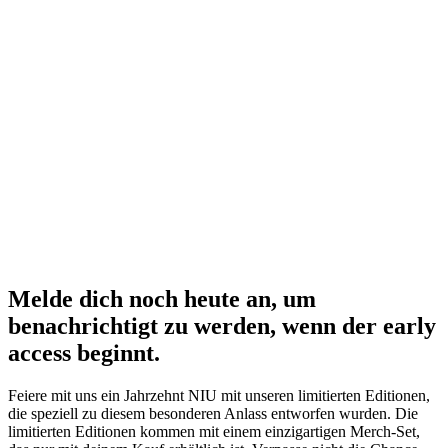
aus Komfort und Stil für den urbanen Pendelverkehr und
Wochenendabenteuer.
KQi 300 X
Feiere 10 Jahre Abenteuer mit der KQi 300 X Anniversary Edition.
Diese mutige und kraftvolle Sammleredition in limitierter Auflage ist
ein Muss für Enthusiasten und bietet das ultimative Paket für
Offroad-Erkundungen und darüber hinaus.
Melde dich noch heute an, um
benachrichtigt zu werden, wenn der early
access beginnt.
Feiere mit uns ein Jahrzehnt NIU mit unseren limitierten Editionen,
die speziell zu diesem besonderen Anlass entworfen wurden. Die
limitierten Editionen kommen mit einem einzigartigen Merch-Set,