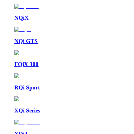
NQiX
NQi GTS
FQiX 300
RQi Sport
XQi Series
XQi3