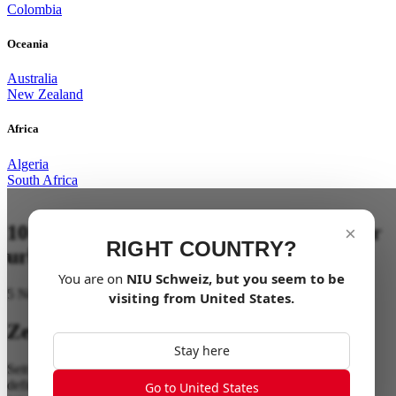
Colombia
Oceania
Australia
New Zealand
Africa
Algeria
South Africa
10 elektrisierende Jahre bahnbrechender
×
RIGHT COUNTRY?
urbaner Mobilität
You are on
NIU
Schweiz
, but you seem to be
5 November, 4:45PM @EICMA
visiting from
United States
.
Zehn Jahre Fortschritt mit
NIU
Stay here
Seit 2014 haben wir Elektroscooter und smarte Mobilität neu
definiert und dabei Leistung, Design und Nachhaltigkeit nahtlos
Go to United States