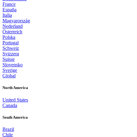
France
España
Italia
Magyarország
Nederland
Österreich
Polska
Portugal
Schweiz
Svizzera
Suisse
Slovensko
Sverige
Global
North America
United States
Canada
South America
Brazil
Chile