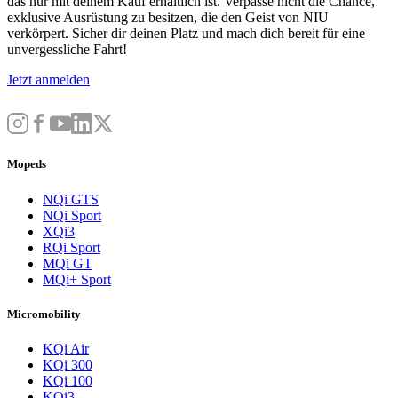
das nur mit deinem Kauf erhältlich ist. Verpasse nicht die Chance,
exklusive Ausrüstung zu besitzen, die den Geist von NIU
verkörpert. Sicher dir deinen Platz und mach dich bereit für eine
unvergessliche Fahrt!
Jetzt anmelden
Mopeds
NQi GTS
NQi Sport
XQi3
RQi Sport
MQi GT
MQi+ Sport
Micromobility
KQi Air
KQi 300
KQi 100
KQi3