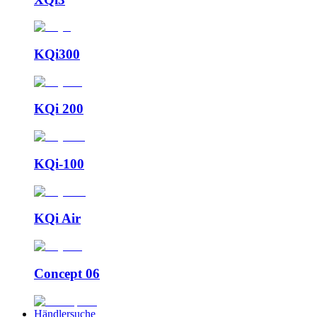
KQi300
KQi 200
KQi-100
KQi Air
Concept 06
Händlersuche