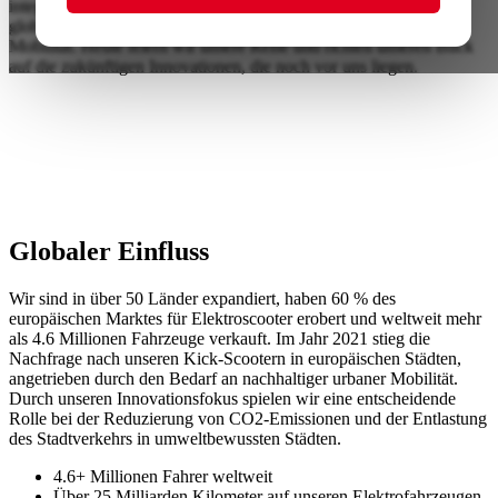
integriert. Im Laufe des letzten Jahrzehnts sind wir zu einem
globalen Marktführer aufgestiegen und gestalten die Zukunft der
Mobilität. Heute feiern wir unsere Reise und richten unseren Blick
auf die zukünftigen Innovationen, die noch vor uns liegen.
Globaler Einfluss
Wir sind in über 50 Länder expandiert, haben 60 % des
europäischen Marktes für Elektroscooter erobert und weltweit mehr
als 4.6 Millionen Fahrzeuge verkauft. Im Jahr 2021 stieg die
Nachfrage nach unseren Kick-Scootern in europäischen Städten,
angetrieben durch den Bedarf an nachhaltiger urbaner Mobilität.
Durch unseren Innovationsfokus spielen wir eine entscheidende
Rolle bei der Reduzierung von CO2-Emissionen und der Entlastung
des Stadtverkehrs in umweltbewussten Städten.
4.6+ Millionen Fahrer weltweit
Über 25 Milliarden Kilometer auf unseren Elektrofahrzeugen