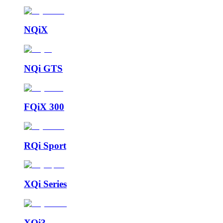
NQiX
NQi GTS
FQiX 300
RQi Sport
XQi Series
XQi3