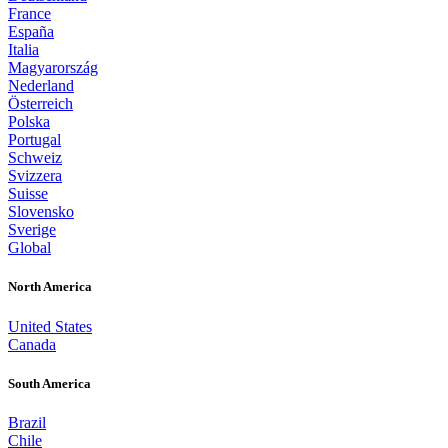
France
España
Italia
Magyarország
Nederland
Österreich
Polska
Portugal
Schweiz
Svizzera
Suisse
Slovensko
Sverige
Global
North America
United States
Canada
South America
Brazil
Chile