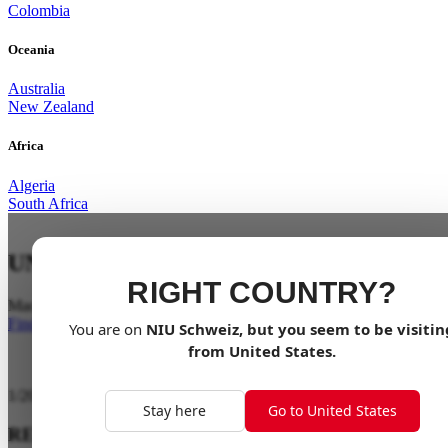
Colombia
Oceania
Australia
New Zealand
Africa
Algeria
South Africa
UNLEASH THE BEAST
RIGHT COUNTRY?
Mach dich bereit für ein wildes Abenteuer
Finde einen Händler
You are on
NIU
Schweiz
, but you seem to be visitin
from
United States
.
1
/
20
Stay here
Go to United States
REIN ELEKTRISCHER XQi3