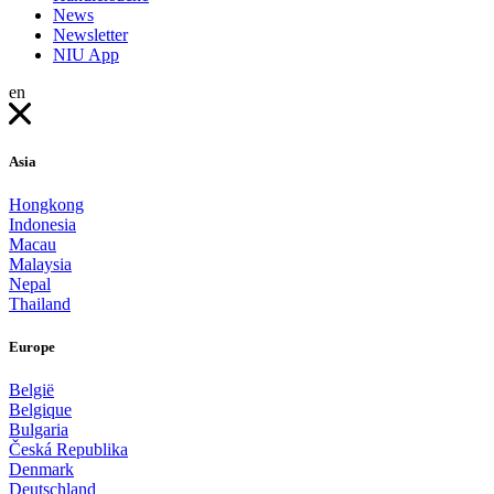
News
Newsletter
NIU App
en
Asia
Hongkong
Indonesia
Macau
Malaysia
Nepal
Thailand
Europe
België
Belgique
Bulgaria
Česká Republika
Denmark
Deutschland