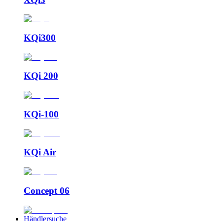
KQi300
KQi 200
KQi-100
KQi Air
Concept 06
Händlersuche