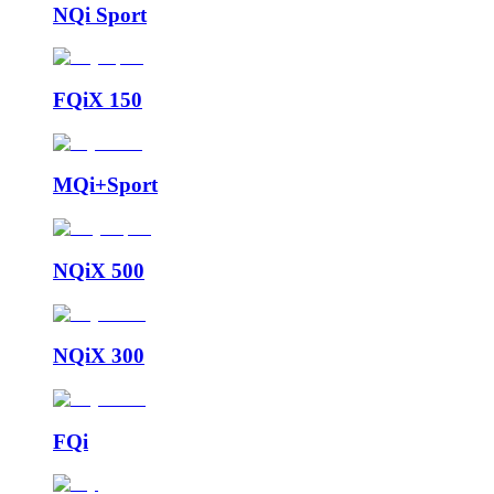
NQi Sport
FQiX 150
MQi+Sport
NQiX 500
NQiX 300
FQi