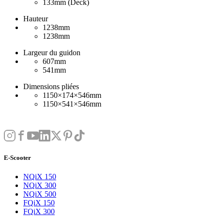
133mm (Deck)
Hauteur
1238mm
1238mm
Largeur du guidon
607mm
541mm
Dimensions pliées
1150×174×546mm
1150×541×546mm
E-Scooter
NQiX 150
NQiX 300
NQiX 500
FQiX 150
FQiX 300