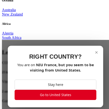
Oceania
Australia
New Zealand
Africa
Algeria
South Africa
Le Dernier Kilomètre avec Style
×
RIGHT COUNTRY?
COMING SOON
You are on
NIU
France
, but you seem to be
visiting from
United States
.
25 km/h
Vitesse Maximale
Stay here
2 ans
Go to United States
Garantie