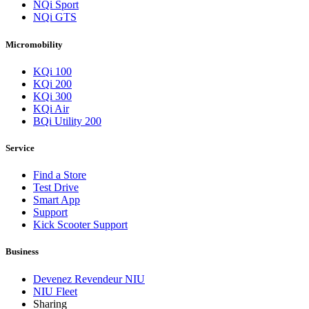
NQi Sport
NQi GTS
Micromobility
KQi 100
KQi 200
KQi 300
KQi Air
BQi Utility 200
Service
Find a Store
Test Drive
Smart App
Support
Kick Scooter Support
Business
Devenez Revendeur NIU
NIU Fleet
Sharing