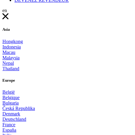
DEVENEZ REVENDEUR
en
Asia
Hongkong
Indonesia
Macau
Malaysia
Nepal
Thailand
Europe
België
Belgique
Bulgaria
Česká Republika
Denmark
Deutschland
France
España