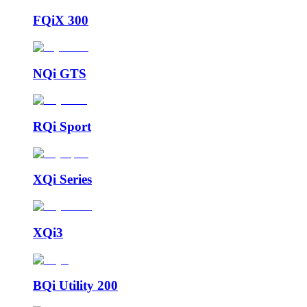
FQiX 300
NQi GTS
RQi Sport
XQi Series
XQi3
BQi Utility 200