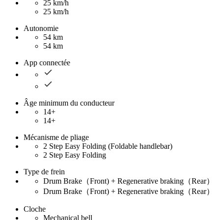
25 km/h
25 km/h
Autonomie
54 km
54 km
App connectée
Âge minimum du conducteur
14+
14+
Mécanisme de pliage
2 Step Easy Folding (Foldable handlebar)
2 Step Easy Folding
Type de frein
Drum Brake（Front) + Regenerative braking（Rear）
Drum Brake（Front) + Regenerative braking（Rear）
Cloche
Mechanical bell