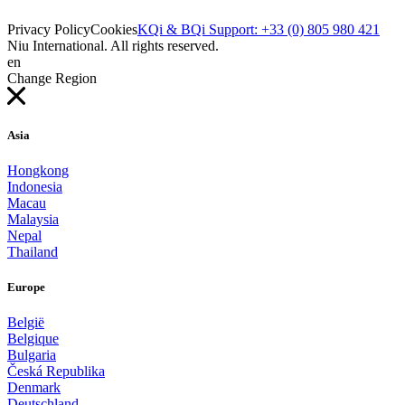
Privacy Policy
Cookies
KQi & BQi Support: +33 (0) 805 980 421
Niu International. All rights reserved.
en
Change Region
Asia
Hongkong
Indonesia
Macau
Malaysia
Nepal
Thailand
Europe
België
Belgique
Bulgaria
Česká Republika
Denmark
Deutschland