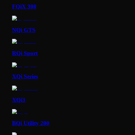
FQiX 300
NQi GTS
RQi Sport
XQi Series
XQi3
BQi Utility 200