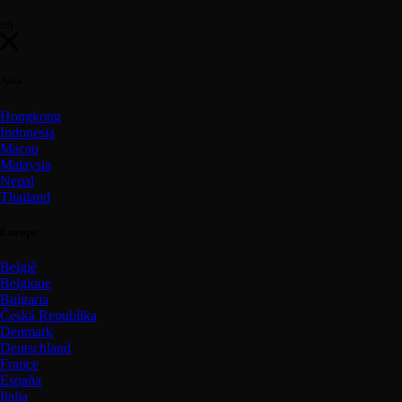
en
Asia
Hongkong
Indonesia
Macau
Malaysia
Nepal
Thailand
Europe
België
Belgique
Bulgaria
Česká Republika
Denmark
Deutschland
France
España
Italia