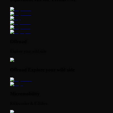
Offroad
Explore your wild side
Offroad Explore your wild side
Micromobility
Kickscooter & E-Bikes