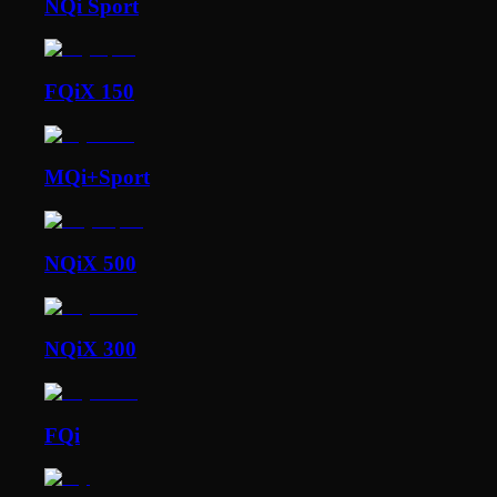
NQi Sport
FQiX 150
MQi+Sport
NQiX 500
NQiX 300
FQi