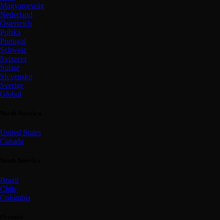
Magyarország
Nederland
Österreich
Polska
Portugal
Schweiz
Svizzera
Suisse
Slovensko
Sverige
Global
North America
United States
Canada
South America
Brazil
Chile
Colombia
Oceania