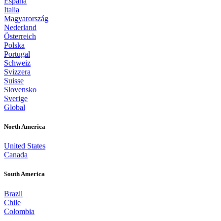
España
Italia
Magyarország
Nederland
Österreich
Polska
Portugal
Schweiz
Svizzera
Suisse
Slovensko
Sverige
Global
North America
United States
Canada
South America
Brazil
Chile
Colombia