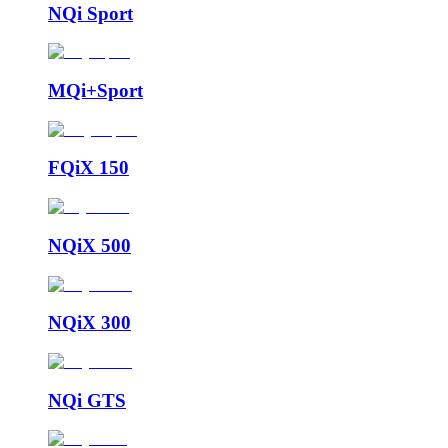
NQi Sport
MQi+Sport
FQiX 150
NQiX 500
NQiX 300
NQi GTS