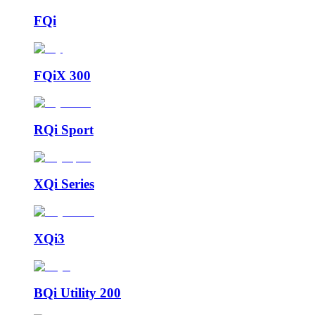
FQi
FQiX 300
RQi Sport
XQi Series
XQi3
BQi Utility 200