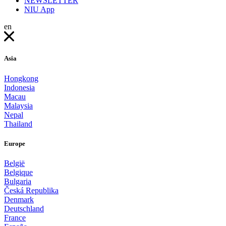
NEWSLETTER
NIU App
en
Asia
Hongkong
Indonesia
Macau
Malaysia
Nepal
Thailand
Europe
België
Belgique
Bulgaria
Česká Republika
Denmark
Deutschland
France