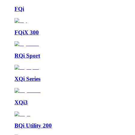
FQi
FQiX 300
RQi Sport
XQi Series
XQi3
BQi Utility 200