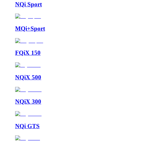
NQi Sport
MQi+Sport
FQiX 150
NQiX 500
NQiX 300
NQi GTS