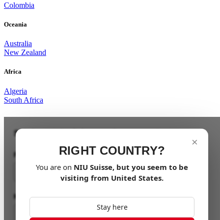
Colombia
Oceania
Australia
New Zealand
Africa
Algeria
South Africa
Sois le premier à dompter le sauvage !
×
RIGHT COUNTRY?
Prénom
You are on
NIU
Suisse
, but you seem to be
visiting from
United States
.
Nom
Stay here