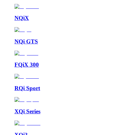
NQiX
NQi GTS
FQiX 300
RQi Sport
XQi Series
XQi3