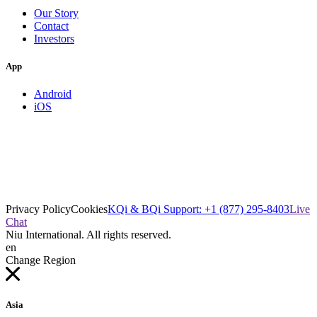
Our Story
Contact
Investors
App
Android
iOS
Privacy Policy
Cookies
KQi & BQi Support: +1 (877) 295-8403
Live
Chat
Niu International. All rights reserved.
en
Change Region
Asia