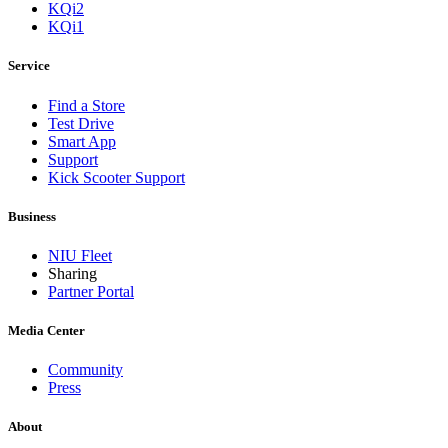
KQi2
KQi1
Service
Find a Store
Test Drive
Smart App
Support
Kick Scooter Support
Business
NIU Fleet
Sharing
Partner Portal
Media Center
Community
Press
About