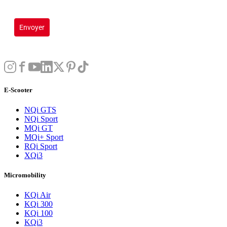
Envoyer
E-Scooter
NQi GTS
NQi Sport
MQi GT
MQi+ Sport
RQi Sport
XQi3
Micromobility
KQi Air
KQi 300
KQi 100
KQi3