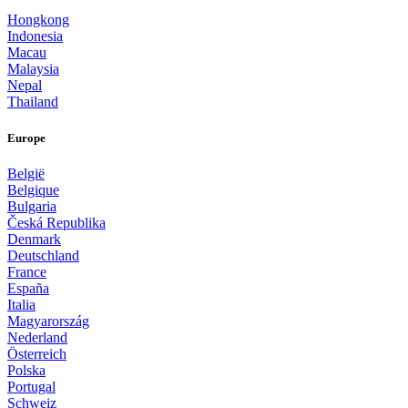
Hongkong
Indonesia
Macau
Malaysia
Nepal
Thailand
Europe
België
Belgique
Bulgaria
Česká Republika
Denmark
Deutschland
France
España
Italia
Magyarország
Nederland
Österreich
Polska
Portugal
Schweiz