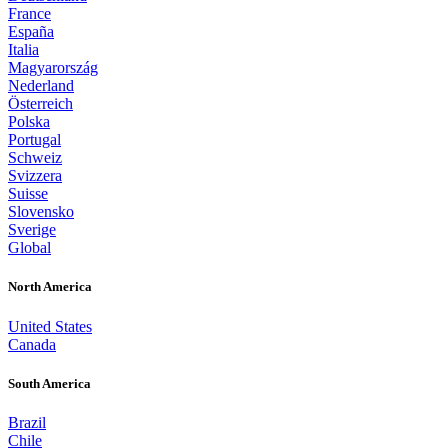
France
España
Italia
Magyarország
Nederland
Österreich
Polska
Portugal
Schweiz
Svizzera
Suisse
Slovensko
Sverige
Global
North America
United States
Canada
South America
Brazil
Chile