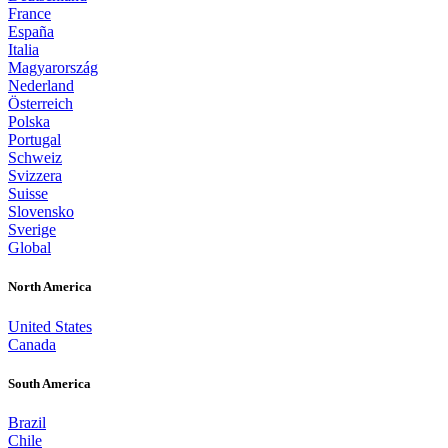
France
España
Italia
Magyarország
Nederland
Österreich
Polska
Portugal
Schweiz
Svizzera
Suisse
Slovensko
Sverige
Global
North America
United States
Canada
South America
Brazil
Chile