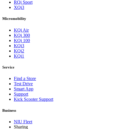
RQi Sport
XQi3
Micromobility
KQi Air
KQi 300
KQi 100
KQi3
KQi2
KQi1
Service
Find a Store
Test Drive
Smart App
Support
Kick Scooter Support
Business
NIU Fleet
Sharing