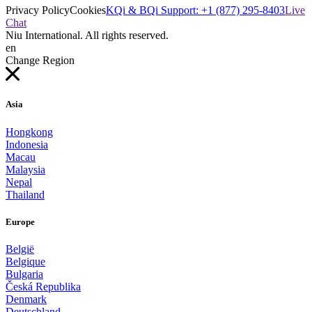
Privacy Policy
Cookies
KQi & BQi Support: +1 (877) 295-8403
Live
Chat
Niu International. All rights reserved.
en
Change Region
Asia
Hongkong
Indonesia
Macau
Malaysia
Nepal
Thailand
Europe
België
Belgique
Bulgaria
Česká Republika
Denmark
Deutschland