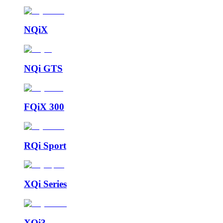
NQiX
NQi GTS
FQiX 300
RQi Sport
XQi Series
XQi3