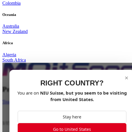
Colombia
Oceania
Australia
New Zealand
Africa
Algeria
South Africa
×
RIGHT COUNTRY?
Profitez-en ensemble
You are on
NIU
Suisse
, but you seem to be visiting
from
United States
.
Trouver un revendeur
Stay here
1
/
15
Go to United States