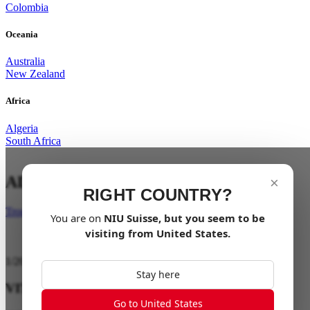
Colombia
Oceania
Australia
New Zealand
Africa
Algeria
South Africa
ADRÉNALINE 100% ÉLECTRIQUE
×
RIGHT COUNTRY?
Trouver un revendeur
You are on
NIU
Suisse
, but you seem to be
visiting from
United States
.
1
/
20
Stay here
VITESSE MAXIMALE 110 km/h
Go to United States