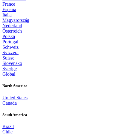
France
España
Italia
Magyarország
Nederland
Österreich
Polska
Portugal
Schweiz
Svizzera
Suisse
Slovensko
Sverige
Global
North America
United States
Canada
South America
Brazil
Chile