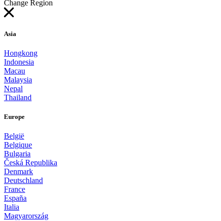
Change Region
Asia
Hongkong
Indonesia
Macau
Malaysia
Nepal
Thailand
Europe
België
Belgique
Bulgaria
Česká Republika
Denmark
Deutschland
France
España
Italia
Magyarország