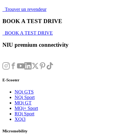
Trouver un revendeur
BOOK A TEST DRIVE
BOOK A TEST DRIVE
NIU premium connectivity
E-Scooter
NQi GTS
NQi Sport
MQi GT
MQi+ Sport
RQi Sport
XQi3
Micromobility