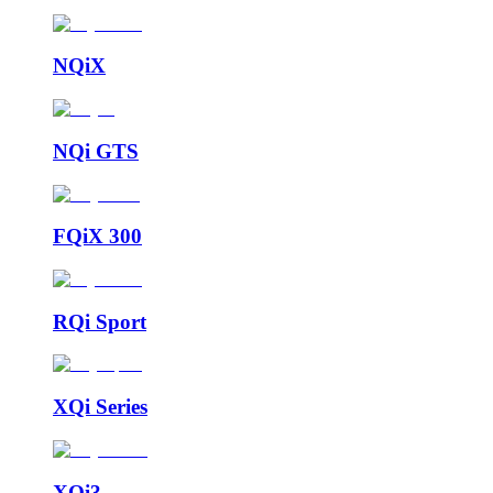
NQiX
NQi GTS
FQiX 300
RQi Sport
XQi Series
XQi3