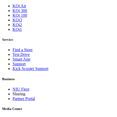
KQi Air
KQi 300
KQi 100
KQi3
KQi2
KQi1
Service
Find a Store
Test Drive
Smart App
Support
Kick Scooter Support
Business
NIU Fleet
Sharing
Partner Portal
Media Center