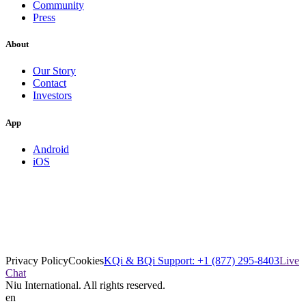
Community
Press
About
Our Story
Contact
Investors
App
Android
iOS
Privacy Policy
Cookies
KQi & BQi Support: +1 (877) 295-8403
Live
Chat
Niu International. All rights reserved.
en