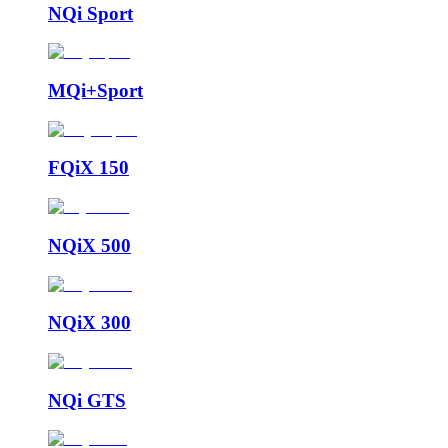
NQi Sport
MQi+Sport
FQiX 150
NQiX 500
NQiX 300
NQi GTS