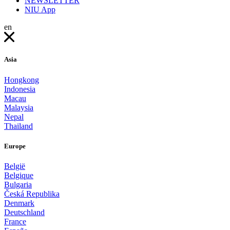
NEWSLETTER
NIU App
en
Asia
Hongkong
Indonesia
Macau
Malaysia
Nepal
Thailand
Europe
België
Belgique
Bulgaria
Česká Republika
Denmark
Deutschland
France