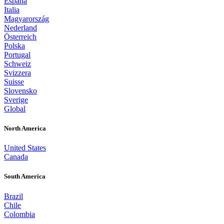
España
Italia
Magyarország
Nederland
Österreich
Polska
Portugal
Schweiz
Svizzera
Suisse
Slovensko
Sverige
Global
North America
United States
Canada
South America
Brazil
Chile
Colombia