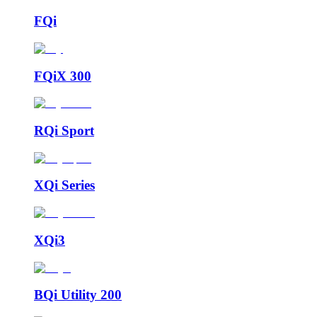
FQi
FQiX 300
RQi Sport
XQi Series
XQi3
BQi Utility 200