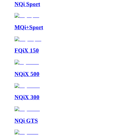
NQi Sport
MQi+Sport
FQiX 150
NQiX 500
NQiX 300
NQi GTS