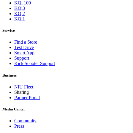
KQi 100
KQi3
KQi2
KQi1
Service
Find a Store
Test Drive
Smart App
Support
Kick Scooter Support
Business
NIU Fleet
Sharing
Partner Portal
Media Center
Community
Press