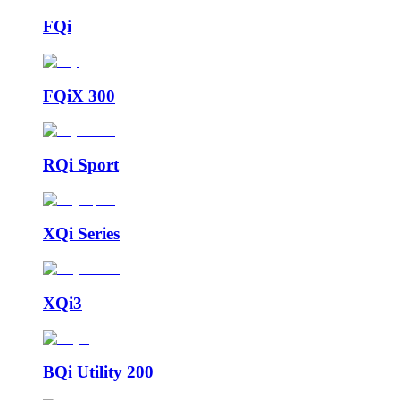
FQi
FQiX 300
RQi Sport
XQi Series
XQi3
BQi Utility 200