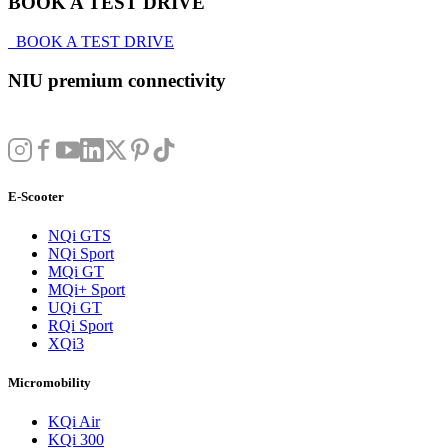
BOOK A TEST DRIVE
BOOK A TEST DRIVE
NIU premium connectivity
E-Scooter
NQi GTS
NQi Sport
MQi GT
MQi+ Sport
UQi GT
RQi Sport
XQi3
Micromobility
KQi Air
KQi 300