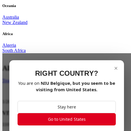
Oceania
Australia
New Zealand
Africa
Algeria
South Africa
ADRÉNALINE 100% ÉLECTRIQUE
×
RIGHT COUNTRY?
Trouver un revendeur
You are on
NIU
Belgique
, but you seem to be
visiting from
United States
.
1
/
20
Stay here
VITESSE MAXIMALE 110 km/h
Go to United States
110 km/h avec un moteur de 7500W