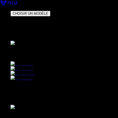
CHOISIR UN MODÈLE
Équivalent 50 cm³
Permis : AM
Équivalent 50 cm³ Permis : AM
Équivalent 125 cm³
Permis : A1
Équivalent 125 cm³ Permis : A1