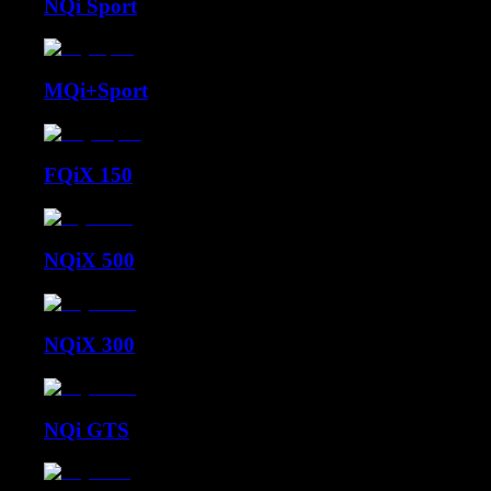
NQi Sport
MQi+Sport
FQiX 150
NQiX 500
NQiX 300
NQi GTS