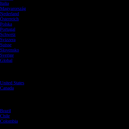
Italia
Magyarország
Nederland
Österreich
Polska
Portugal
Schweiz
Svizzera
Suisse
Slovensko
Sverige
Global
North America
United States
Canada
South America
Brazil
Chile
Colombia