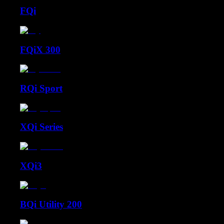
FQi
FQiX 300
RQi Sport
XQi Series
XQi3
BQi Utility 200