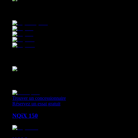
Micromobility Kickscooter & E-Bikes
Concept Bikes
Concept Bikes
Trouver un concessionnaire
Réservez un essai gratuit
NQiX 150