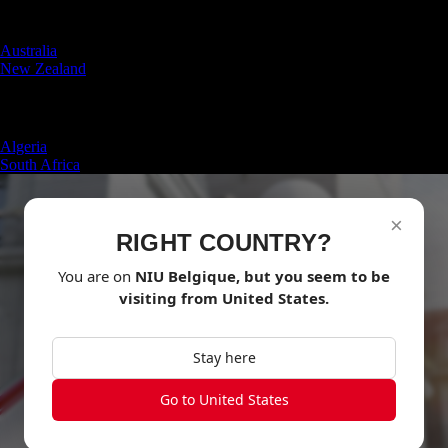
Oceania
Australia
New Zealand
Africa
Algeria
South Africa
×
RIGHT COUNTRY?
You are on
NIU
Belgique
, but you seem to be
visiting from
United States
.
Stay here
Go to United States