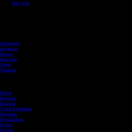
NIU App
en
Asia
Hongkong
Indonesia
Macau
Malaysia
Nepal
Thailand
Europe
België
Belgique
Bulgaria
Česká Republika
Denmark
Deutschland
France
España