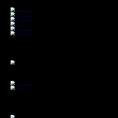
Offroad
Explore your wild side
Offroad Explore your wild side
Micromobility
Kickscooter & E-Bikes