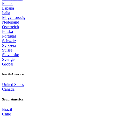
France
España
Italia
Magyarország
Nederland
Österreich
Polska
Portugal
Schweiz
Svizzera
Suisse
Slovensko
Sverige
Global
North America
United States
Canada
South America
Brazil
Chile