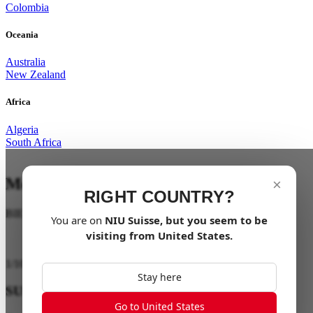
Colombia
Oceania
Australia
New Zealand
Africa
Algeria
South Africa
Mobilité pour tous
×
RIGHT COUNTRY?
BIENTÔT DISPONIBLE
You are on
NIU
Suisse
, but you seem to be
visiting from
United States
.
1
/
10
Stay here
SUSPENSION
Go to United States