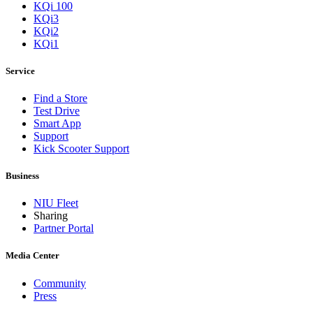
KQi 100
KQi3
KQi2
KQi1
Service
Find a Store
Test Drive
Smart App
Support
Kick Scooter Support
Business
NIU Fleet
Sharing
Partner Portal
Media Center
Community
Press