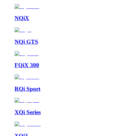
NQiX
NQi GTS
FQiX 300
RQi Sport
XQi Series
XQi3