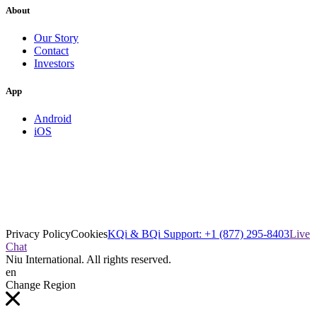
About
Our Story
Contact
Investors
App
Android
iOS
Privacy Policy
Cookies
KQi & BQi Support: +1 (877) 295-8403
Live
Chat
Niu International. All rights reserved.
en
Change Region