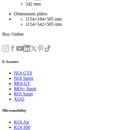
542 mm
Dimensions pliées
1154×184×505 mm
1154×542×505 mm
Buy Online
E-Scooter
NQi GTS
NQi Sport
MQi GT
MQi+ Sport
RQi Sport
XQi3
Micromobility
KQi Air
KQi 300