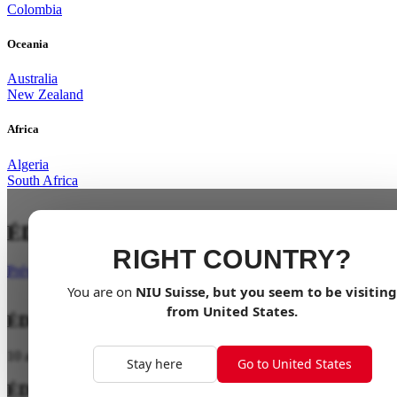
Colombia
Oceania
Australia
New Zealand
Africa
Algeria
South Africa
ÉDITION DU 10ÈME ANNIVERSAIRE
RIGHT COUNTRY?
Préviens-moi
You are on
NIU
Suisse
, but you seem to be visiting
from
United States
.
ÉDITION DU 10ÈME ANNIVERSAIRE
10 ans à alimenter vos aventures. Faites passer votre vie à l’électrique
Stay here
Go to United States
ÉDITION COLLECTOR LIMITÉE