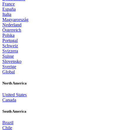
France
España
Italia
Magyarország
Nederland
Österreich
Polska
Portugal
Schweiz
Svizzera
Suisse
Slovensko
Sverige
Global
North America
United States
Canada
South America
Brazil
Chile