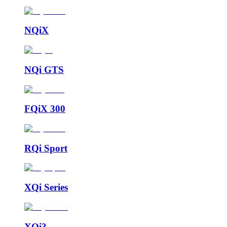
NQiX
NQi GTS
FQiX 300
RQi Sport
XQi Series
XQi3