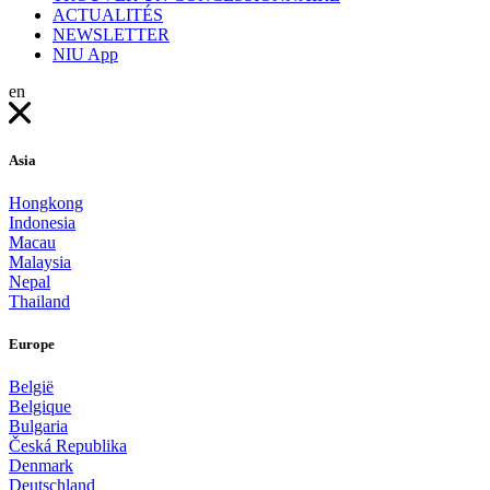
ACTUALITÉS
NEWSLETTER
NIU App
en
Asia
Hongkong
Indonesia
Macau
Malaysia
Nepal
Thailand
Europe
België
Belgique
Bulgaria
Česká Republika
Denmark
Deutschland