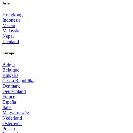
Asia
Hongkong
Indonesia
Macau
Malaysia
Nepal
Thailand
Europe
België
Belgique
Bulgaria
Česká Republika
Denmark
Deutschland
France
España
Italia
Magyarország
Nederland
Österreich
Polska