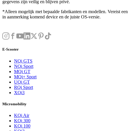
gegevens zijn veilig en blijven privé.
*Alleen mogelijk met bepaalde fabrikanten en modellen. Vereist een
in aanmerking komend device en de juiste OS-versie.
E-Scooter
NQi GTS
NQi Sport
MQi GT
MQi+ Sport
UQi GT
RQi Sport
XQi3
Micromobility
KQi Air
KQi 300
KQi 100