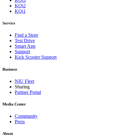
KQi3
KQi2
KQi1
Service
Find a Store
Test Drive
Smart App
Support
Kick Scooter Support
Business
NIU Fleet
Sharing
Partner Portal
Media Center
Community
Press
About