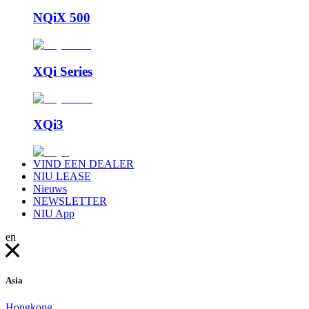
NQiX 500
XQi Series
XQi3
VIND EEN DEALER
NIU LEASE
Nieuws
NEWSLETTER
NIU App
en
Asia
Hongkong