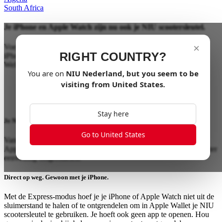
South Africa
Je iPhone en Apple Watch zijn nu ook je NIU scootersleutel.
×
Voeg je NIU scootersleutel toe aan Apple Wallet. Houd daarna je
RIGHT COUNTRY?
iPhone of Apple Watch bij de lezer om je scooter te ontgrendelen.
Wel zo makkelijk én privé.
You are on
NIU
Nederland
, but you seem to be
visiting from
United States
.
Stay here
Je NIU scootersleutel toevoegen is heel makkelijk.
Go to United States
Vanuit de app van NIU voeg je je NIU scootersleutel toe aan
Apple Wallet op je iPhone of Apple Watch. Daarna kun je je scooter
eenvoudig ontgrendelen.
Direct op weg. Gewoon met je iPhone.
Met de Express-modus hoef je je iPhone of Apple Watch niet uit de
sluimerstand te halen of te ontgrendelen om in Apple Wallet je NIU
scootersleutel te gebruiken. Je hoeft ook geen app te openen. Hou