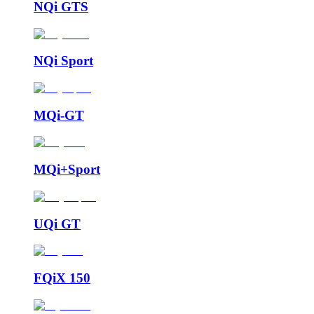
NQi GTS
NQi Sport
MQi-GT
MQi+Sport
UQi GT
FQiX 150