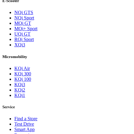
E-Scooter
NQi GTS
NQi Sport
MQi GT
MQi+ Sport
UQi GT
RQi Sport
XQi3
Micromobility
KQi Air
KQi 300
KQi 100
KQi3
KQi2
KQi1
Service
Find a Store
Test Drive
Smart App