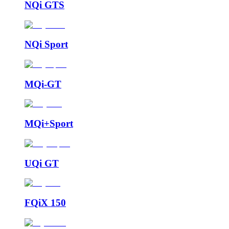
NQi GTS
NQi Sport
MQi-GT
MQi+Sport
UQi GT
FQiX 150