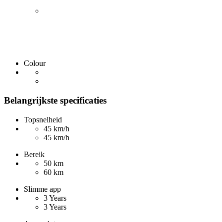
Colour
Belangrijkste specificaties
Topsnelheid
45 km/h
45 km/h
Bereik
50 km
60 km
Slimme app
3 Years
3 Years