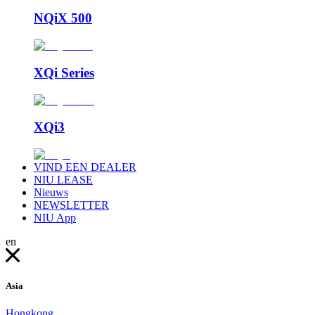
NQiX 500
XQi Series
XQi3
VIND EEN DEALER
NIU LEASE
Nieuws
NEWSLETTER
NIU App
en
Asia
Hongkong