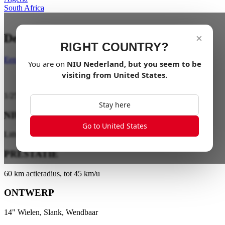
South Africa
De stad is jouw speelterrein.
×
RIGHT COUNTRY?
Een dealer vinden
You are on
NIU
Nederland
, but you seem to be
visiting from
United States
.
1
/
25
Stay here
NIU ENERGY
Go to United States
Lithiumbatterijtechnologie
PRESTATIE
60 km actieradius, tot 45 km/u
ONTWERP
14" Wielen, Slank, Wendbaar