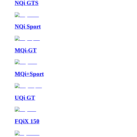
NQi GTS
NQi Sport
MQi-GT
MQi+Sport
UQi GT
FQiX 150