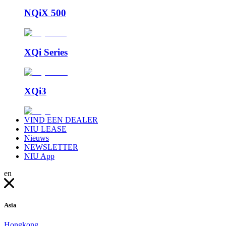
NQiX 500
XQi Series
XQi3
VIND EEN DEALER
NIU LEASE
Nieuws
NEWSLETTER
NIU App
en
Asia
Hongkong