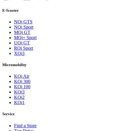
E-Scooter
NQi GTS
NQi Sport
MQi GT
MQi+ Sport
UQi GT
RQi Sport
XQi3
Micromobility
KQi Air
KQi 300
KQi 100
KQi3
KQi2
KQi1
Service
Find a Store
Test Drive