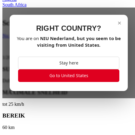
South Africa
Schort je grenzen op
×
RIGHT COUNTRY?
Nu kopen
You are on
NIU
Nederland
, but you seem to be
visiting from
United States
.
1
/
20
Stay here
SUSPENSIE
Go to United States
Dubbele Tubus Voorvering
MAXIMALE SNELHEID
tot 25 km/h
BEREIK
60 km